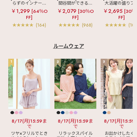
らずのインナーブ
間谷間ができるシ
大活躍の盛りブ
ームウェアの商品情報
・下着にまつわる最新
ラ
リッチバスト
ームレスブラ
超
ショートレン
￥1,299
￥2,079
￥2,695
[64％O
[30％O
[30％
情報 などなど毎日更
ブラトップ (ワイヤ
盛ブラ(R) シームレ
ス ブラトップ 超
新中🪄 ☞〖
FF]
FF]
FF]
ー入り)
ス 単品ブラジャー
ブラ(R) 単品ブラ
@aimerfeel_official
ャー
(164)
(968)
(103
〗
♡┈┈┈┈┈┈┈┈┈
┈┈┈┈┈┈┈┈┈┈
┈♡ #aimerfeel #エ
メフィール #ランジェ
ルームウェア
リーブランド #ランジ
ェリーショップ #下着
通販 #大人可愛い #可
1
2
3
愛いブラ #デートコー
デ #おうちコーデ #可
愛い下着 #かわいいラ
ンジェリー #大人エレ
ガント #大人ガーリー
#ブラジャー#ブラト
ップ #シームレス #ナ
イトブラ #ノンワイヤ
ー #涼しい #盛れる #
ひんやり #熱中症対策
#涼しいブラ
8/17(月)15:59ま
8/17(月)15:59ま
8/17(月)15:59
で
で
で
ツヤ×フリルでとき
リラックスパイル
お出かけしたく