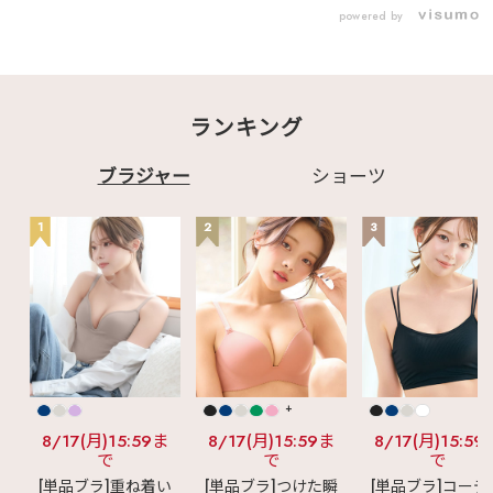
♡┈┈┈┈┈┈┈┈┈
powered by
┈┈┈┈┈┈┈┈┈┈
┈♡ ▽商品はこちら▽
1701213 プリュム エ
アリークール
aimerfeel楽ブラ(R)
1104014 吸水速乾 ノ
ランキング
ンワイヤー 超盛ブラ
(R) 1200814 エアリ
ークール 夢ごこち ナ
イトブラ 1201915
ブラジャー
ショーツ
エアリークール すっぽ
り包む 夢ごごち ナイ
トブラ (グラマーサイ
1
2
3
ズ) 1201843 エアリ
ークール 美シルエット
ブラトップ (ソフトワ
イヤー) 1201743 エ
アリークール リッチバ
スト ブラトップ (ワイ
ヤー入り)
♡┈┈┈┈┈┈┈┈┈
┈┈┈┈┈┈┈┈┈┈
┈♡ 最後までご覧い
ただきありがとうござ
+
います♪ 掲載商品は画
像をタップ‼ 気になる
8/17(月)15:59ま
8/17(月)15:59ま
8/17(月)15:59
投稿は"保存"がオスス
で
で
で
メ☑ この投稿の他に
[単品ブラ]重ね着い
[単品ブラ]つけた瞬
[単品ブラ]コーデ
も ・ランジェリー、ル