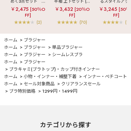
めく3点セット
シ
半袖 上下セット (男
るスタイルアッ
ルキー ショートパ
女兼用サイズ)
見え
ストライ
￥2,475
￥3,432
￥3,245
[50％O
[20％O
[50％
ンツ 3点セット
フリル ロングパ
FF]
FF]
FF]
ツ 綿混 上下セッ
(2)
(70)
(1)
ホーム
ブラジャー
ホーム
ブラジャー
単品ブラジャー
ホーム
ブラジャー
シームレスブラ
ホーム
ブラジャー
ブラキャミ(ブラトップ)・カップ付きインナー
ホーム
小物・インナー・補整下着
インナー・ペチコート
ホーム
セール対象商品
クリアランスセール
ブラ特別価格
1299円・1499円
カテゴリから探す