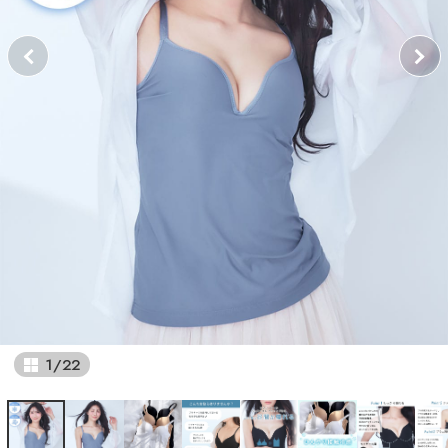
1
/
22