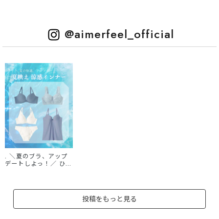
@aimerfeel_official
. ＼夏のブラ、アップ
デートしよっ！／ ひん
やり＆サラサラな涼感
インナー集めました🧊
❄️ 学校も🏫、仕事
💻、フェス🥳、万博
投稿をもっと見る
🎪… どんな暑い日も快
適に😉✨ 熱中症対策
にもおすすめです☀️