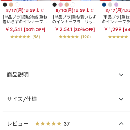
8/17(月)15:59まで
8/10(月)15:59まで
8/17(月)15
[単品ブラ]接触冷感 重ね
[単品ブラ]重ね着いらず
[単品ブラ]重
着いらずのインナーブラ
のインナーブラ
リッチ
のインナーブ
エアリークール リッチ
バスト ブラトップ (ワイ
バスト ブラトッ
￥2,541
￥2,541
￥1,299
[30％OFF]
[30％OFF]
[6
バスト ブラトップ (ワイ
ヤー入り)
ヤー入り
ヤー入り)
(56)
(120)
商品説明
サイズ/仕様
レビュー
37