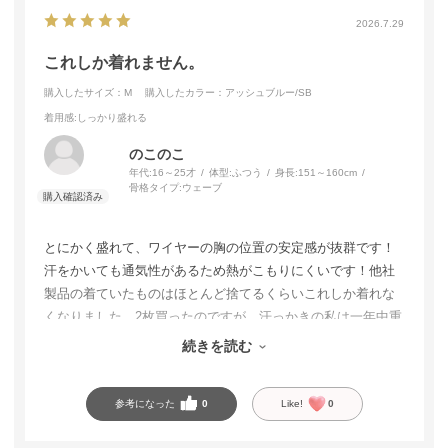
2026.7.29
これしか着れません。
購入したサイズ：M
購入したカラー：アッシュブルー/SB
着用感
:しっかり盛れる
のこのこ
年代:
16～25才
体型:
ふつう
身長:
151～160cm
骨格タイプ:
ウェーブ
とにかく盛れて、ワイヤーの胸の位置の安定感が抜群です！
汗をかいても通気性があるため熱がこもりにくいです！他社
製品の着ていたものはほとんど捨てるくらいこれしか着れな
くなりました。2枚買ったのですが、汗っかきの私は一年中重
宝できるのでもう1枚買いました！胸元のあいた服もデコルテ
続きを読む
が綺麗に見えますし、谷間を作れて彼氏にも好評です。
参考になった
0
Like!
0