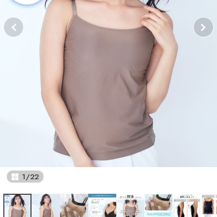
1
/
22