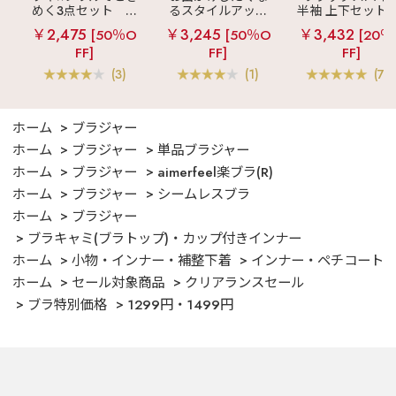
めく3点セット
シ
るスタイルアップ
半袖 上下セット 
ルキー ショートパ
見え
ストライプ
女兼用サイズ)
￥2,475
￥3,245
￥3,432
[50％O
[50％O
[20％
ンツ 3点セット
フリル ロングパン
FF]
FF]
FF]
ツ 綿混 上下セット
(3)
(1)
(70
ホーム
ブラジャー
ホーム
ブラジャー
単品ブラジャー
ホーム
ブラジャー
aimerfeel楽ブラ(R)
ホーム
ブラジャー
シームレスブラ
ホーム
ブラジャー
ブラキャミ(ブラトップ)・カップ付きインナー
ホーム
小物・インナー・補整下着
インナー・ペチコート
ホーム
セール対象商品
クリアランスセール
ブラ特別価格
1299円・1499円