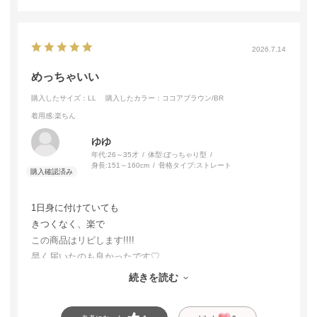
2026.7.14
めっちゃいい
購入したサイズ：LL
購入したカラー：ココアブラウン/BR
着用感
:楽ちん
ゆゆ
年代:
26～35才
体型:
ぽっちゃり型
身長:
151～160cm
骨格タイプ:
ストレート
1日身に付けていても
きつくなく、楽で
この商品はリピします!!!!
早く届いたのも良かったです♡
ありがとうございました。
続きを読む
また、よろしくお願いします！