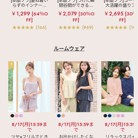
[単品ブラ]重ね着い
[単品ブラ]つけた瞬
[単品ブラ]コーデ
らずのインナーブ
間谷間ができるシ
大活躍の盛りブ
ラ
リッチバスト
ームレスブラ
超
ショートレン
￥1,299
￥2,079
￥2,695
[64％O
[30％O
[30％
ブラトップ (ワイヤ
盛ブラ(R) シームレ
ス ブラトップ 超
FF]
FF]
FF]
ー入り)
ス 単品ブラジャー
ブラ(R) 単品ブラ
ャー
(166)
(969)
(103
ルームウェア
1
2
3
8/17(月)15:59ま
8/17(月)15:59ま
8/17(月)15:59
で
で
で
ツヤ×フリルでとき
お出かけしたくな
リラックスパイ