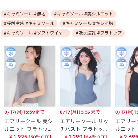
#キャミソール #無地
#キャミソール #美シルエット
#接触冷感 #キャミソール
#キャミソール #キレイ胸
#キャミソール #ソフトワイヤー
#吸水速乾 #ブラトップ
8/17(月)15:59まで
8/17(月)15:59まで
8/17(月)1
エアリークール 美シ
エアリークール リッ
エアリー
ルエット ブラトッ...
チバスト ブラトッ...
ルエット 
￥1,925
￥1,299
￥2,69
[50％OFF]
[64％OFF]