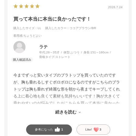
2026.7.24
買って本当に本当に良かったです！
購入したサイズ：LL
購入したカラー：ココアブラウン/BR
着用感
:ちょうどよい
ラテ
年代:
26～35才
体型:
ふつう
身長:
151～160cm
骨格タイプ:
ストレート
今までずっと安いタイプのブラトップを買っていたのです
が、胸も垂れるしすぐボロボロになるのですがこちらのブラ
トップは胸も垂れず綺麗な形を朝から夜までキープしてくれ
る上に着心地も良くて素材も気持ちいいです！胸が大きくて
垂れやすいのが悩みでしたがこちらを買って本当に良かった
です。もっも早く出会いたかったし間違いなくベストバイで
続きを読む
す！まだまだ買い足します♡
参考になった
1
Like!
3