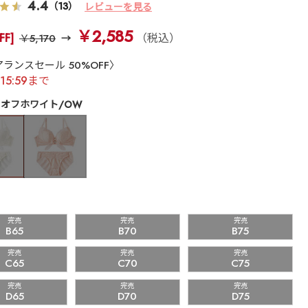
4.4
（13）
レビューを見る
￥2,585
FF]
（税込）
￥5,170
ランスセール 50%OFF〉
)15:59まで
オフホワイト/OW
完売
完売
完売
B65
B70
B75
完売
完売
完売
C65
C70
C75
完売
完売
完売
D65
D70
D75