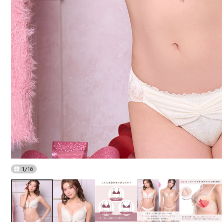
1
/
18