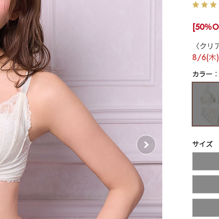
[50％O
〈クリア
8/6(木
カラー
サイズ