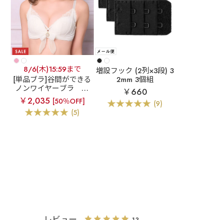
8/6(木)15:59まで
増設フック (2列×3段) 3
[単品ブラ]谷間ができる
2mm 3個組
ノンワイヤーブラ
パ
￥660
ールリボン 盛れる ノン
￥2,035
[50％OFF]
(9)
ワイヤー 単品ブラジャ
(5)
ー
レビュー
13