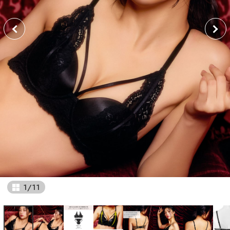
1
/
11