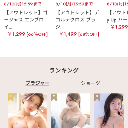
8/10(月)15:59まで
8/10(月)15:59まで
8/10(月)
【アウトレット】ゴ
【アウトレット】デ
【アウトレ
ージャス エンブロ
コルテクロス ブラ
y Up ハーフ
イ...
ジ...
￥1,29
￥1,299
￥1,499
[66％OFF]
[68％OFF]
ランキング
ブラジャー
ショーツ
1
2
3