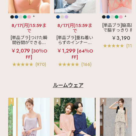
+
+
8/17(月)15:59ま
8/17(月)15:59ま
[単品ブラ]脇高設
で脇すっきり 痩
で
で
見えブラ
カシ
￥3,190
[単品ブラ]つけた瞬
[単品ブラ]重ね着い
クールレース脇
間谷間ができるシ
らずのインナーブ
ブラ(R) 単品ブラ
(119
ームレスブラ
超
ラ
リッチバスト
ャー
￥2,079
￥1,299
[30％O
[64％O
盛ブラ(R) シームレ
ブラトップ (ワイヤ
FF]
FF]
ス 単品ブラジャー
ー入り)
(970)
(166)
ルームウェア
1
2
3