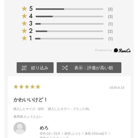
★
5
(5)
★
4
(3)
★
3
(1)
★
2
(2)
★
1
(1)
絞り込み
表示：評価が高い順
2026.6.19
かわいいけど！
購入したサイズ：B65
購入したカラー：ブラック/BL
着用感
:ちょうどよい
めろ
年代:
16～25才
体型:
ふつう
身長:
150cm以下