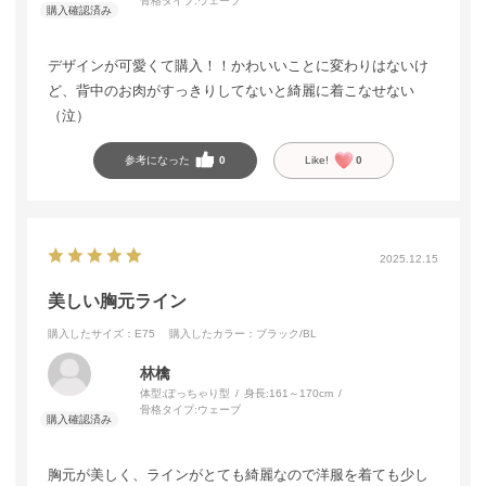
骨格タイプ:
ウェーブ
デザインが可愛くて購入！！かわいいことに変わりはないけ
ど、背中のお肉がすっきりしてないと綺麗に着こなせない
（泣）
参考になった
0
Like!
0
2025.12.15
美しい胸元ライン
購入したサイズ：E75
購入したカラー：ブラック/BL
林檎
体型:
ぽっちゃり型
身長:
161～170cm
骨格タイプ:
ウェーブ
胸元が美しく、ラインがとても綺麗なので洋服を着ても少し