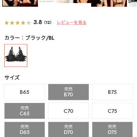
3.8
レビューを見る
（12）
カラー
ブラック/BL
サイズ
完売
B65
B75
B70
完売
C70
C75
C65
完売
完売
完売
D65
D70
D75