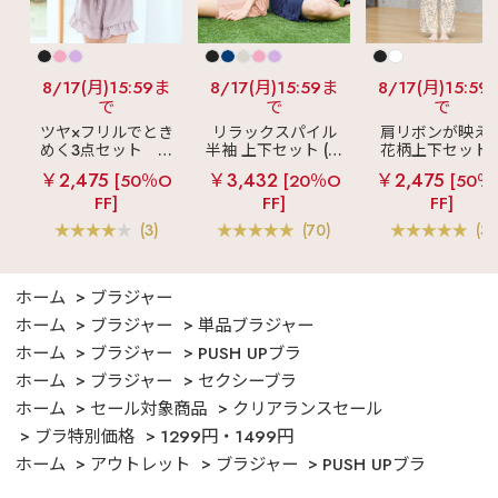
8/17(月)15:59ま
8/17(月)15:59ま
8/17(月)15:59
で
で
で
ツヤ×フリルでとき
リラックスパイル
肩リボンが映え
めく3点セット
シ
半袖 上下セット (男
花柄上下セット
ルキー ショートパ
女兼用サイズ)
メニーフラワー 
￥2,475
￥3,432
￥2,475
[50％O
[20％O
[50％
ンツ 3点セット
ングパンツ 上下
FF]
FF]
FF]
ット
(3)
(70)
(3)
ホーム
ブラジャー
ホーム
ブラジャー
単品ブラジャー
ホーム
ブラジャー
PUSH UPブラ
ホーム
ブラジャー
セクシーブラ
ホーム
セール対象商品
クリアランスセール
ブラ特別価格
1299円・1499円
ホーム
アウトレット
ブラジャー
PUSH UPブラ