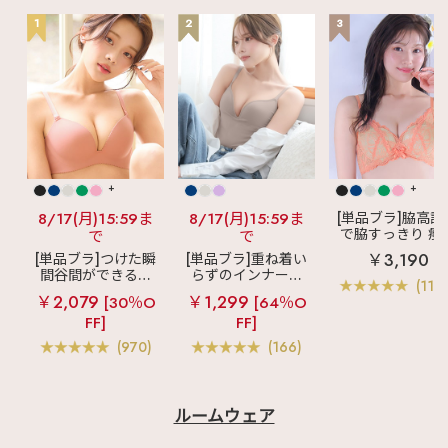
1
2
3
+
+
8/17(月)15:59ま
8/17(月)15:59ま
[単品ブラ]脇高設
で脇すっきり 痩
で
で
見えブラ
カシ
￥3,190
[単品ブラ]つけた瞬
[単品ブラ]重ね着い
クールレース脇
間谷間ができるシ
らずのインナーブ
ブラ(R) 単品ブラ
(119
ームレスブラ
超
ラ
リッチバスト
ャー
￥2,079
￥1,299
[30％O
[64％O
盛ブラ(R) シームレ
ブラトップ (ワイヤ
FF]
FF]
ス 単品ブラジャー
ー入り)
(970)
(166)
ルームウェア