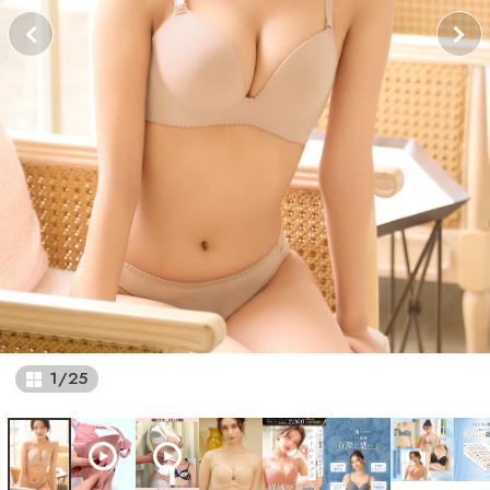
1
/
25