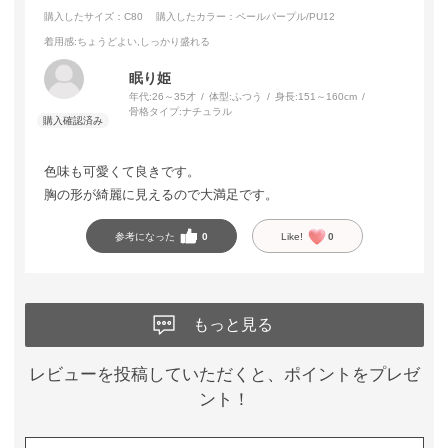
購入したサイズ：C80
購入したカラー：ペールパープル/PU12
着用感
:ちょうどよい,しっかり盛れる
眠り姫
年代:
26～35才
体型:
ふつう
身長:
151～160cm
骨格タイプ:
ナチュラル
色味も可愛くて良きです。
胸の形が綺麗に見えるので大満足です。
参考になった
0
Like!
0
もっと見る
レビューを投稿していただくと、ポイントをプレゼ
ント！