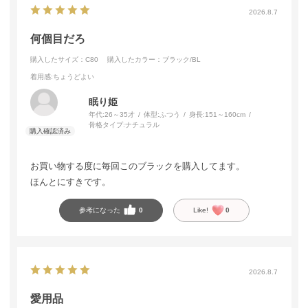
2026.8.7
何個目だろ
購入したサイズ：C80
購入したカラー：ブラック/BL
着用感
:ちょうどよい
眠り姫
年代:
26～35才
体型:
ふつう
身長:
151～160cm
骨格タイプ:
ナチュラル
お買い物する度に毎回このブラックを購入してます。
ほんとにすきです。
参考になった
0
Like!
0
2026.8.7
愛用品