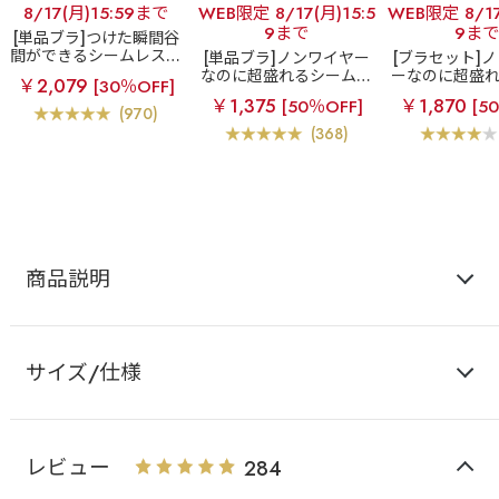
8/17(月)15:59まで
WEB限定 8/17(月)15:5
WEB限定 8/17
9まで
9まで
[単品ブラ]つけた瞬間谷
間ができるシームレスブ
[単品ブラ]ノンワイヤー
[ブラセット]
ラ
超盛ブラ(R) シーム
なのに超盛れるシームレ
ーなのに超盛
￥2,079
[30％OFF]
レス 単品ブラジャー
スブラ
【WEB限定】ノ
レスブラ
【W
￥1,375
￥1,870
[50％OFF]
[5
ンワイヤー 超盛ブラ(R)
ノンワイヤー 
(970)
シームレス 単品ブラジャ
(R) シームレ
(368)
ー
ー&ショ
商品説明
サイズ/仕様
レビュー
284