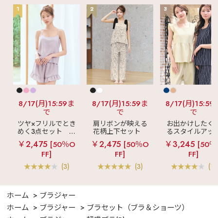
1
2
3
8/17(月)15:59ま
8/17(月)15:59ま
8/17(月)15:59
で
で
で
ツヤ×フリルでとき
肩リボンが映える
お出かけしたく
めく3点セット
シ
花柄上下セット
るスタイルアッ
ルキー ショートパ
メニーフラワー ロ
見え
ストライ
￥2,475
￥2,475
￥3,245
[50％O
[50％O
[50％
ンツ 3点セット
ングパンツ 上下セ
フリル ロングパ
FF]
FF]
FF]
ット
ツ 綿混 上下セッ
(3)
(3)
(1)
ホーム
ブラジャー
ホーム
ブラジャー
ブラセット（ブラ＆ショーツ）