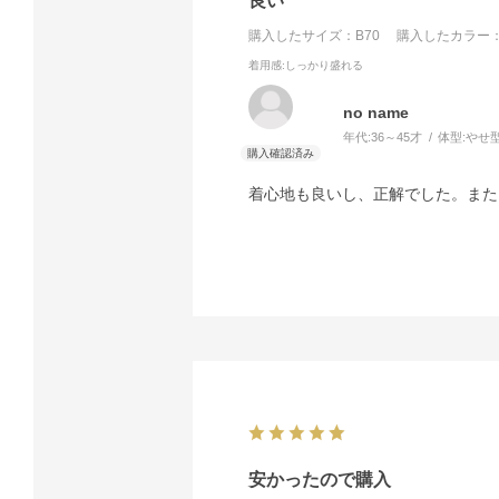
良い
購入したサイズ：B70
購入したカラー：
着用感
:しっかり盛れる
no name
年代:
36～45才
体型:
やせ
着心地も良いし、正解でした。また
安かったので購入