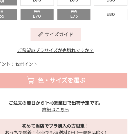
D70
D75
D80
65
完売
完売
完売
E80
65
E70
E75
サイズガイド
ご希望のブラサイズが売切れですか？
イント：12ポイント
色・サイズを選ぶ
ご注文の翌日から1～3営業日で出荷予定です。
詳細はこちら
初めて当店でブラ購入の方限定！
おうちで試着！何点でも返送料0円 (一部商品除く)