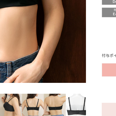
D
E
付与ポ