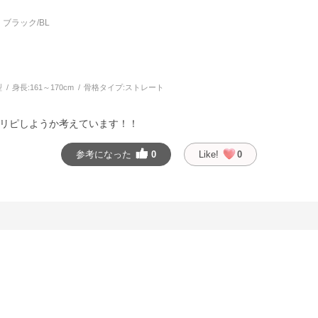
ブラック/BL
型
身長:
161～170cm
骨格タイプ:
ストレート
リピしようか考えています！！
参考になった
0
Like!
0