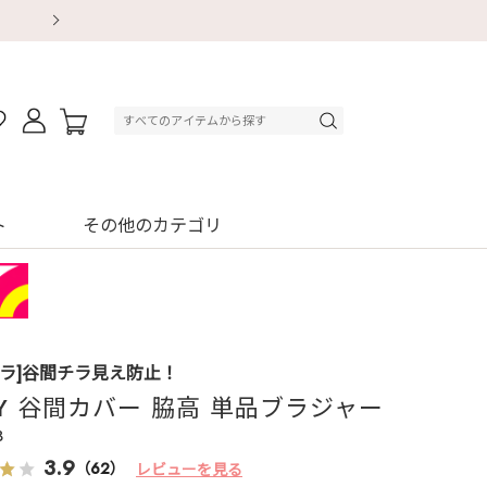
【重要】地震による配送遅延・店舗休業のお知ら
【重要】地震による配送遅延・店舗休業のお知ら
【8/13～8/16】夏季休業のお知らせ
【8/13～8/16】夏季休業のお知らせ
初回購入はブラ返送料無料
初回購入はブラ返送料無料
初回購入はブラ返送料無料
デジタルギフトサービス
ト
その他のカテゴリ
ブラ]谷間チラ見え防止！
AY 谷間カバー 脇高 単品ブラジャー
3
3.9
（62）
レビューを見る