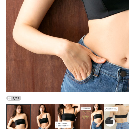
1
/
12