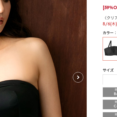
[59％O
〈クリ
8/6(木
カラー
サイズ
B
C