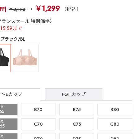
￥1,299
FF]
（税込）
￥3,190
アランスセール 特別価格〉
)15:59まで
ブラック/BL
～Eカップ
FGHカップ
完売
B70
B75
B80
65
完売
C70
C75
C80
65
完売