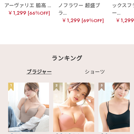
アーヴァリエ 脇高 ...
ノフラワー 超盛ブ
ックスフ
￥1,299
ラ...
ー...
[66％OFF]
￥1,299
￥1,29
[69％OFF]
ランキング
ブラジャー
ショーツ
1
2
3