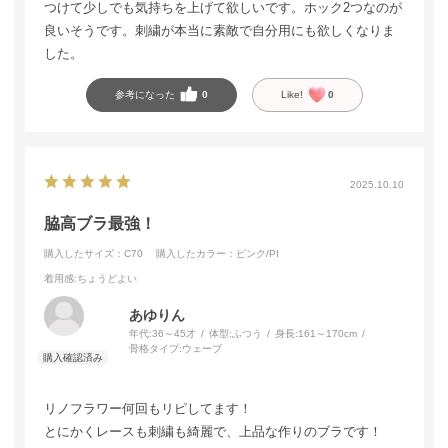
つけて少しでも気持ちを上げて欲しいです。ホック2つなのが
良いそうです。刺繍が本当に素敵で自分用にも欲しくなりま
した。
参考になった
0
Like!
0
2025.10.10
脇高ブラ最強！
購入したサイズ：C70
購入したカラー：ピンク/PI
着用感
:ちょうどよい
あゆりん
年代:
36～45才
体型:
ふつう
身長:
161～170cm
骨格タイプ:
ウェーブ
リノフラワー何回もリピしてます！
とにかくレースも刺繍も綺麗で、上品な作りのブラです！