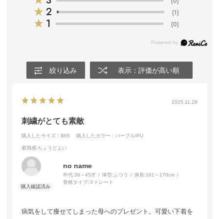
★
3
(0)
★
2
(1)
★
1
(0)
絞り込み
表示：評価が高い順
2025.11.28
刺繍がとても素敵
購入したサイズ：B65
購入したカラー：パープル/PU
着用感
:ちょうどよい
no name
年代:
36～45才
体型:
ふつう
身長:
161～170cm
骨格タイプ:
ストレート
病気をして痩せてしまった母へのプレゼント。可愛い下着を