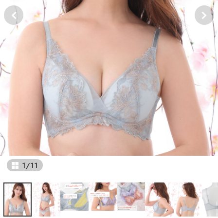
1
/
11