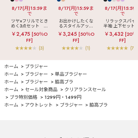
8/17(月)15:59ま
8/17(月)15:59ま
8/17(月)15:59
で
で
で
ツヤ×フリルでとき
お出かけしたくな
リラックスパイ
めく3点セット
シ
るスタイルアップ
半袖 上下セット 
ルキー ショートパ
見え
ストライプ
女兼用サイズ)
￥2,475
￥3,245
￥3,432
[50％O
[50％O
[20％
ンツ 3点セット
フリル ロングパン
FF]
FF]
FF]
ツ 綿混 上下セット
(3)
(1)
(70
ホーム
ブラジャー
ホーム
ブラジャー
単品ブラジャー
ホーム
ブラジャー
脇高ブラ
ホーム
セール対象商品
クリアランスセール
ブラ特別価格
1299円・1499円
ホーム
アウトレット
ブラジャー
脇高ブラ