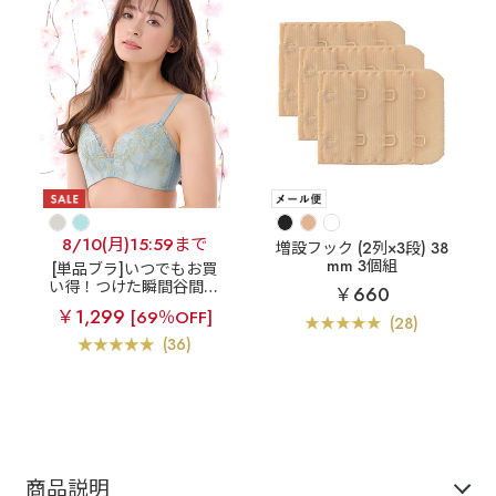
8/10(月)15:59まで
増設フック (2列×3段) 38
mm 3個組
[単品ブラ]いつでもお買
い得！つけた瞬間谷間が
￥660
できる
【アウトレッ
￥1,299
[69％OFF]
ト】リノフラワー 超盛ブ
(28)
ラ(R) 単品ブラジャー
(36)
商品説明