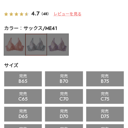
4.7
レビューを見る
（48）
カラー
サックス/ME41
サイズ
完売
完売
完売
B65
B70
B75
完売
完売
完売
C65
C70
C75
完売
完売
完売
D65
D70
D75