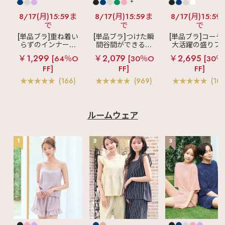
+
8/17(月)15:59ま
8/17(月)15:59ま
8/17(月)15:59
で
で
で
[単品ブラ]重ね着い
[単品ブラ]つけた瞬
[単品ブラ]コーデ
らずのインナーブ
間谷間ができるシ
大活躍の盛りブ
ラ
リッチバスト
ームレスブラ
超
ショートレン
￥1,299
￥2,079
￥2,695
[64％O
[30％O
[30％
ブラトップ (ワイヤ
盛ブラ(R) シームレ
ス ブラトップ 超
FF]
FF]
FF]
ー入り)
ス 単品ブラジャー
ブラ(R) 単品ブラ
ャー
(166)
(969)
(103
ルームウェア
1
2
3