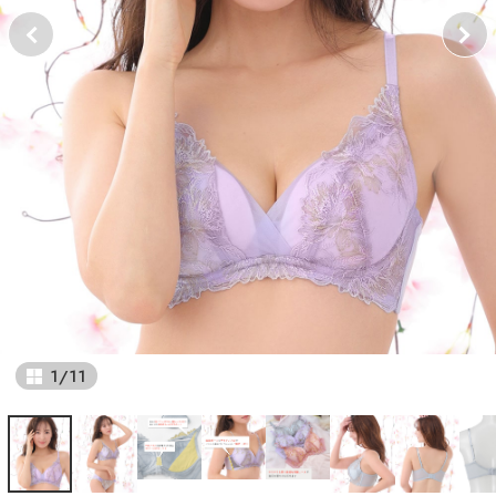
1
/
11