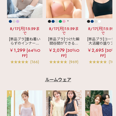
わいい下着 #かわいい
ブラ #春物 #新商品 #
プチプラ #下着通販 #
パステルカラー #ブラ
ジャー #インナー
+
8/17(月)15:59ま
8/17(月)15:59ま
8/17(月)15:59
で
で
で
[単品ブラ]重ね着い
[単品ブラ]つけた瞬
[単品ブラ]コーデ
らずのインナーブ
間谷間ができるシ
大活躍の盛りブ
ラ
リッチバスト
ームレスブラ
超
ショートレン
￥1,299
￥2,079
￥2,695
[64％O
[30％O
[30％
ブラトップ (ワイヤ
盛ブラ(R) シームレ
ス ブラトップ 超
FF]
FF]
FF]
ー入り)
ス 単品ブラジャー
ブラ(R) 単品ブラ
ャー
(166)
(969)
(103
ルームウェア
1
2
3