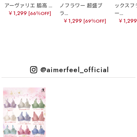
アーヴァリエ 脇高 ...
ノフラワー 超盛ブ
ックスフ
￥1,299
ラ...
ー...
[66％OFF]
￥1,299
￥1,29
[69％OFF]
@aimerfeel_official