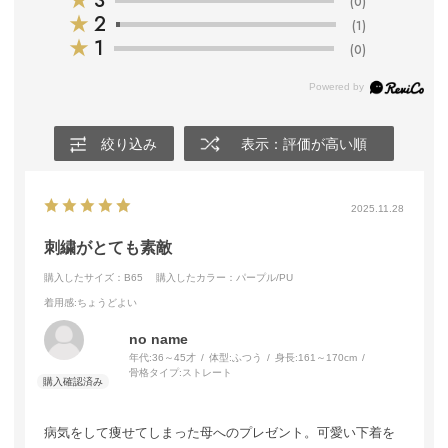
★
3
(0)
★
2
(1)
★
1
(0)
絞り込み
表示：評価が高い順
2025.11.28
刺繍がとても素敵
購入したサイズ：B65
購入したカラー：パープル/PU
着用感
:ちょうどよい
no name
年代:
36～45才
体型:
ふつう
身長:
161～170cm
骨格タイプ:
ストレート
病気をして痩せてしまった母へのプレゼント。可愛い下着を