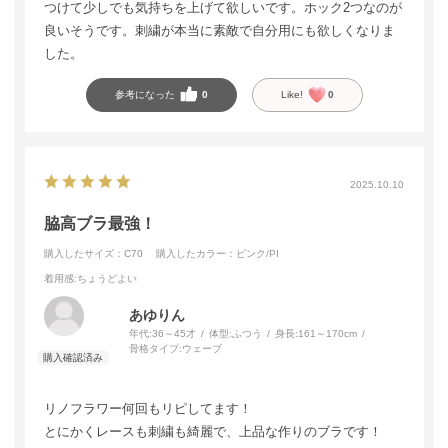
つけて少しでも気持ちを上げて欲しいです。ホック2つなのが
良いそうです。刺繍が本当に素敵で自分用にも欲しくなりま
した。
参考になった
0
Like!
0
2025.10.10
脇高ブラ最強！
購入したサイズ：C70
購入したカラー：ピンク/PI
着用感
:ちょうどよい
あゆりん
年代:
36～45才
体型:
ふつう
身長:
161～170cm
骨格タイプ:
ウェーブ
リノフラワー何回もリピしてます！
とにかくレースも刺繍も綺麗で、上品な作りのブラです！