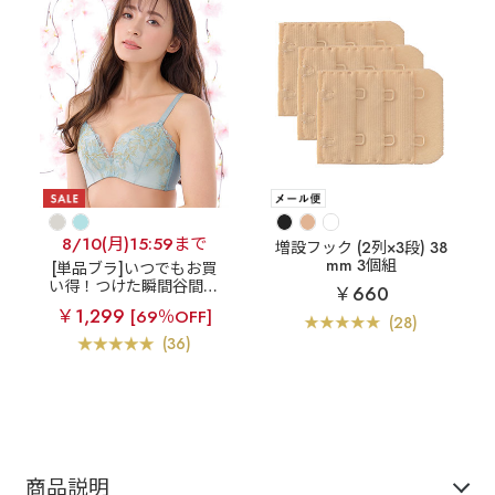
8/10(月)15:59まで
増設フック (2列×3段) 38
mm 3個組
[単品ブラ]いつでもお買
い得！つけた瞬間谷間が
￥660
できる
【アウトレッ
￥1,299
[69％OFF]
ト】リノフラワー 超盛ブ
(28)
ラ(R) 単品ブラジャー
(36)
商品説明