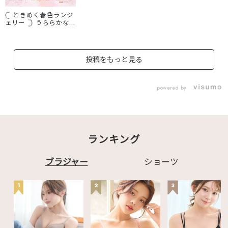
𓊆 ときめく春色ランジ
ェリー 𓊇 うららかな
春の陽気が心地よい季
節に✨ エメフィール
では咲き誇る花々のよ
うな、 可愛いパステル
投稿をもっと見る
カラーのアイテムが発
売中💐
♡┈┈┈┈┈┈┈┈┈
┈┈┈┈┈┈┈┈┈┈
powered by
┈♡ 最後までご覧いた
だきありがとうござい
ます♪ 気になる投稿
は"保存"がオススメ☑
この投稿の他にも ・ラ
ンジェリー、ルームウ
ランキング
ェアの商品情報 ・下着
にまつわる最新情報
などなど毎日更新中🪄
☞〖
ブラジャー
ショーツ
@aimerfeel_official
〗
♡┈┈┈┈┈┈┈┈┈
1
2
3
┈┈┈┈┈┈┈┈┈┈
┈♡ #エメフィール
#aimerfeel #ランジ
ェリーブランド #ラン
ジェリーショップ #か