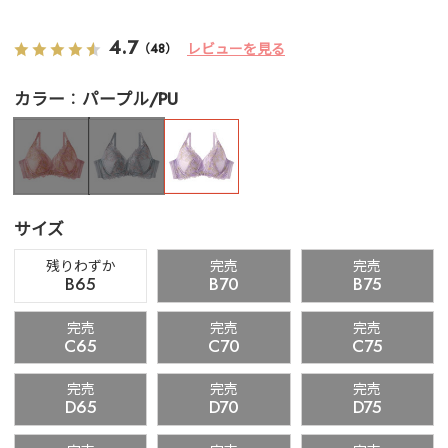
4.7
レビューを見る
（48）
カラー
パープル/PU
サイズ
残りわずか
完売
完売
B65
B70
B75
完売
完売
完売
C65
C70
C75
完売
完売
完売
D65
D70
D75