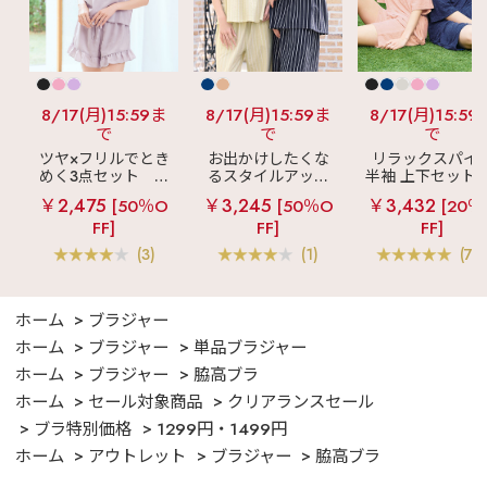
8/17(月)15:59ま
8/17(月)15:59ま
8/17(月)15:59
で
で
で
ツヤ×フリルでとき
お出かけしたくな
リラックスパイ
めく3点セット
シ
るスタイルアップ
半袖 上下セット 
ルキー ショートパ
見え
ストライプ
女兼用サイズ)
￥2,475
￥3,245
￥3,432
[50％O
[50％O
[20％
ンツ 3点セット
フリル ロングパン
FF]
FF]
FF]
ツ 綿混 上下セット
(3)
(1)
(70
ホーム
ブラジャー
ホーム
ブラジャー
単品ブラジャー
ホーム
ブラジャー
脇高ブラ
ホーム
セール対象商品
クリアランスセール
ブラ特別価格
1299円・1499円
ホーム
アウトレット
ブラジャー
脇高ブラ