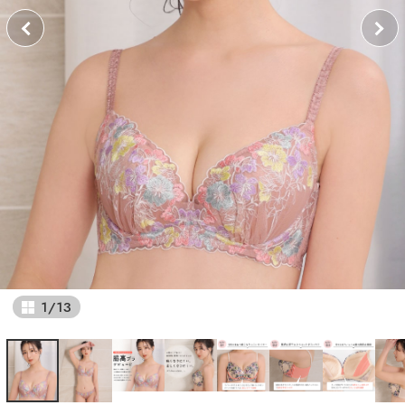
1
/
13