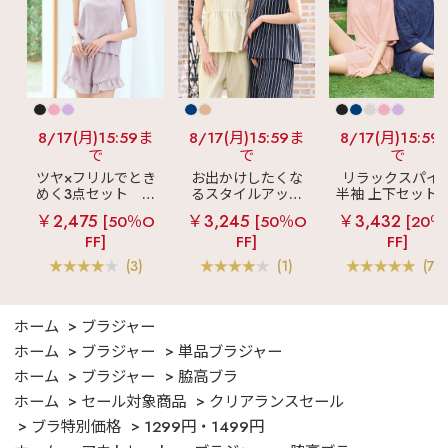
8/17(月)15:59ま
8/17(月)15:59ま
8/17(月)15:59
で
で
で
ツヤ×フリルでとき
お出かけしたくな
リラックスパイ
めく3点セット
シ
るスタイルアップ
半袖 上下セット 
ルキー ショートパ
見え
ストライプ
女兼用サイズ)
￥2,475
￥3,245
￥3,432
[50％O
[50％O
[20％
ンツ 3点セット
フリル ロングパン
FF]
FF]
FF]
ツ 綿混 上下セット
(3)
(1)
(70
ホーム
ブラジャー
ホーム
ブラジャー
単品ブラジャー
ホーム
ブラジャー
脇高ブラ
ホーム
セール対象商品
クリアランスセール
ブラ特別価格
1299円・1499円