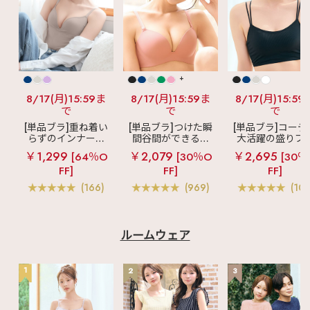
+
8/17(月)15:59ま
8/17(月)15:59ま
8/17(月)15:59
で
で
で
[単品ブラ]重ね着い
[単品ブラ]つけた瞬
[単品ブラ]コーデ
らずのインナーブ
間谷間ができるシ
大活躍の盛りブ
ラ
リッチバスト
ームレスブラ
超
ショートレン
￥1,299
￥2,079
￥2,695
[64％O
[30％O
[30％
ブラトップ (ワイヤ
盛ブラ(R) シームレ
ス ブラトップ 超
FF]
FF]
FF]
ー入り)
ス 単品ブラジャー
ブラ(R) 単品ブラ
ャー
(166)
(969)
(103
ルームウェア
1
2
3