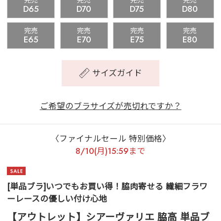
完売
完売
完売
完売
D65
D70
D75
D80
完売
完売
完売
完売
E65
E70
E75
E80
サイズガイド
ご希望のブラサイズが売切れですか？
〈ファイナルセール 特別価格〉
8/10(月)15:59まで
[単品ブラ]いつでもお買い得！脇肉寄せる 繊細フラワ
ーレースの優しい付け心地
【アウトレット】シアーヴァリエ 脇高 単品ブ