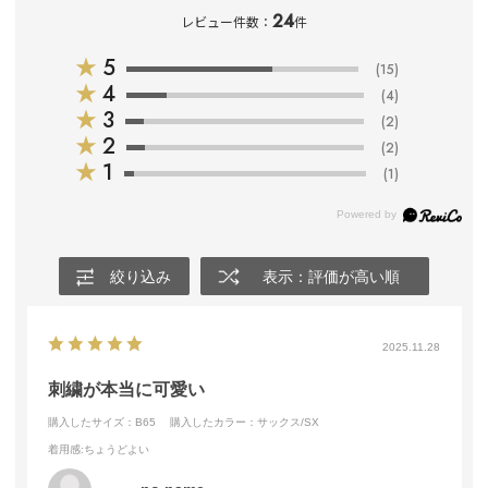
24
レビュー件数：
件
★
5
(15)
★
4
(4)
★
3
(2)
★
2
(2)
★
1
(1)
絞り込み
表示：評価が高い順
2025.11.28
刺繍が本当に可愛い
購入したサイズ：B65
購入したカラー：サックス/SX
着用感
:ちょうどよい