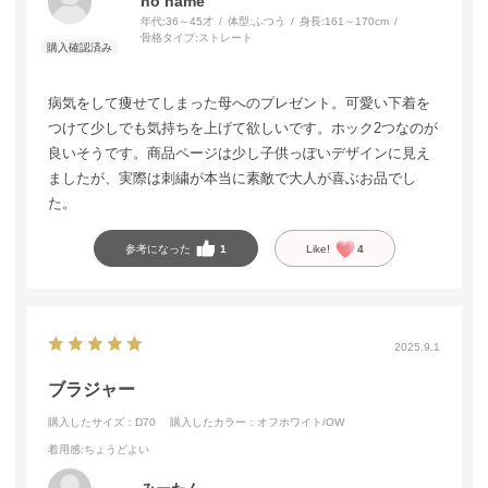
no name
年代:
36～45才
体型:
ふつう
身長:
161～170cm
骨格タイプ:
ストレート
病気をして痩せてしまった母へのプレゼント。可愛い下着を
つけて少しでも気持ちを上げて欲しいです。ホック2つなのが
良いそうです。商品ページは少し子供っぽいデザインに見え
ましたが、実際は刺繍が本当に素敵で大人が喜ぶお品でし
た。
参考になった
1
Like!
4
2025.9.1
ブラジャー
購入したサイズ：D70
購入したカラー：オフホワイト/OW
着用感
:ちょうどよい