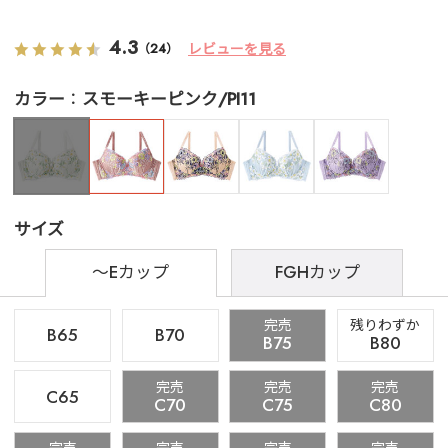
4.3
レビューを見る
（24）
カラー
スモーキーピンク/PI11
サイズ
～Eカップ
FGHカップ
完売
残りわずか
B65
B70
B75
B80
完売
完売
完売
C65
C70
C75
C80