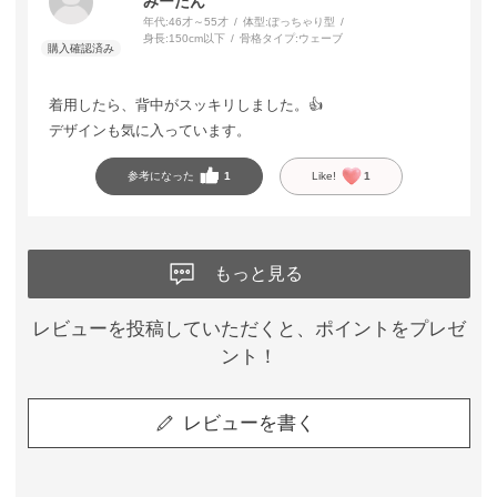
みーたん
年代:
46才～55才
体型:
ぽっちゃり型
身長:
150cm以下
骨格タイプ:
ウェーブ
着用したら、背中がスッキリしました。👍
デザインも気に入っています。
参考になった
1
Like!
1
もっと見る
レビューを投稿していただくと、ポイントをプレゼ
ント！
レビューを書く