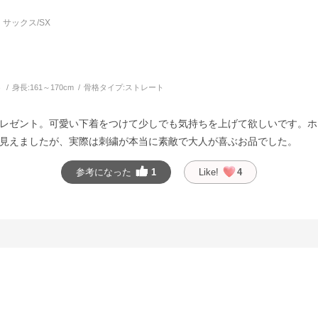
サックス/SX
う
身長:
161～170cm
骨格タイプ:
ストレート
レゼント。可愛い下着をつけて少しでも気持ちを上げて欲しいです。ホ
見えましたが、実際は刺繍が本当に素敵で大人が喜ぶお品でした。
参考になった
1
Like!
4