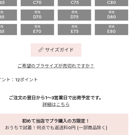
65
C70
C75
C80
完売
完売
完売
完売
65
D70
D75
D80
完売
完売
完売
完売
65
E70
E75
E80
サイズガイド
ご希望のブラサイズが売切れですか？
イント：12ポイント
ご注文の翌日から1～3営業日で出荷予定です。
詳細はこちら
初めて当店でブラ購入の方限定！
おうちで試着！何点でも返送料0円 (一部商品除く)