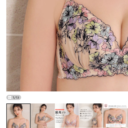
1
/
13