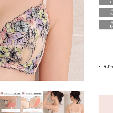
C
D
E
付与ポ