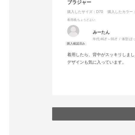
ブラジャー
購入したサイズ：D70
購入したカラー：
着用感
:ちょうどよい
みーたん
年代:
46才～55才
体型:
ぽ
着用したら、背中がスッキリしまし
デザインも気に入っています。