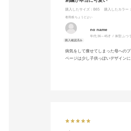
刺繍が本当に可愛い
購入したサイズ：B65
購入したカラー：
着用感
:ちょうどよい
no name
年代:
36～45才
体型:
ふつ
病気をして痩せてしまった母へのプ
ページは少し子供っぽいデザインに