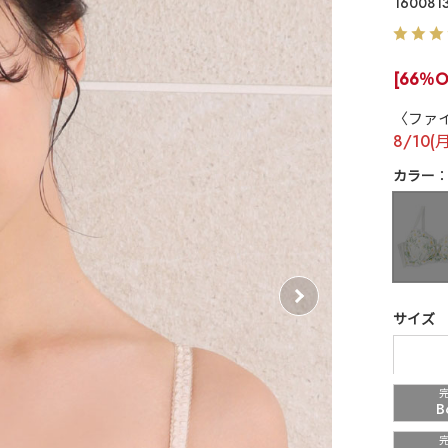
160081
[66％O
〈ファ
8/10(
カラー
サイズ
B