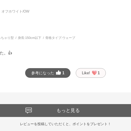
オフホワイト/OW
っちゃり型
身長:
150cm以下
骨格タイプ:
ウェーブ
た。👍
参考になった
1
Like!
1
もっと見る
レビューを投稿していただくと、ポイントをプレゼント！