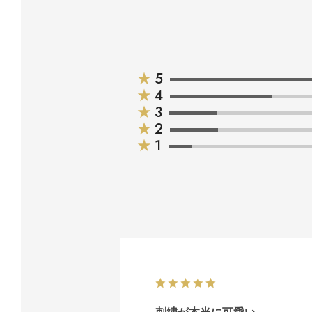
★
5
★
4
★
3
★
2
★
1