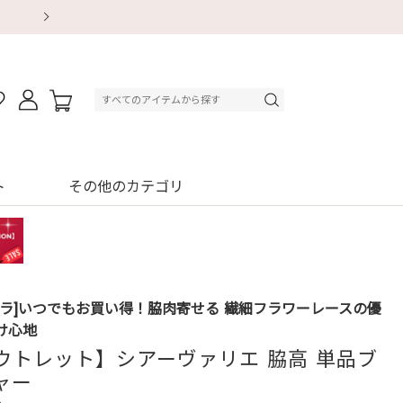
【重要】地震による配送遅延・店舗休業のお知ら
【重要】地震による配送遅延・店舗休業のお知ら
【8/13～8/16】夏季休業のお知らせ
【8/13～8/16】夏季休業のお知らせ
初回購入はブラ返送料無料
初回購入はブラ返送料無料
初回購入はブラ返送料無料
デジタルギフトサービス
ト
その他のカテゴリ
ブラ]いつでもお買い得！脇肉寄せる 繊細フラワーレースの優
け心地
ウトレット】シアーヴァリエ 脇高 単品ブ
ャー