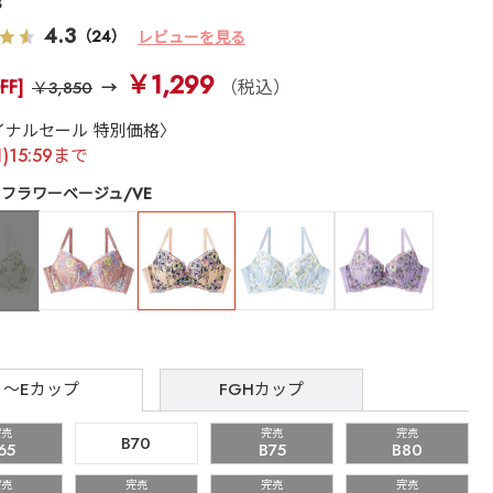
3
4.3
（24）
レビューを見る
￥1,299
FF]
（税込）
￥3,850
イナルセール 特別価格〉
月)15:59まで
フラワーベージュ/VE
～Eカップ
FGHカップ
完売
完売
完売
B70
65
B75
B80
完売
完売
完売
完売