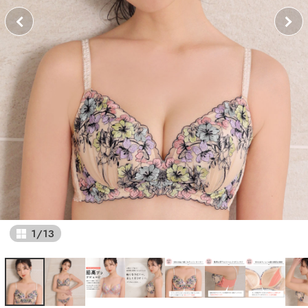
1
/
13