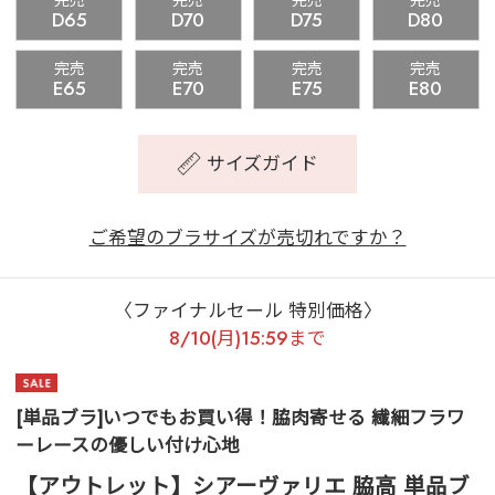
完売
完売
完売
完売
D65
D70
D75
D80
完売
完売
完売
完売
E65
E70
E75
E80
サイズガイド
ご希望のブラサイズが売切れですか？
〈ファイナルセール 特別価格〉
8/10(月)15:59まで
[単品ブラ]いつでもお買い得！脇肉寄せる 繊細フラワ
ーレースの優しい付け心地
【アウトレット】シアーヴァリエ 脇高 単品ブ