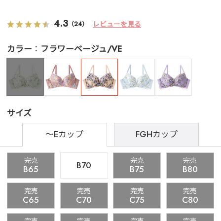
4.3
レビューを見る
（24）
カラー
フラワーベージュ/VE
サイズ
～Eカップ
FGHカップ
完売
完売
完売
B70
B65
B75
B80
完売
完売
完売
完売
C65
C70
C75
C80