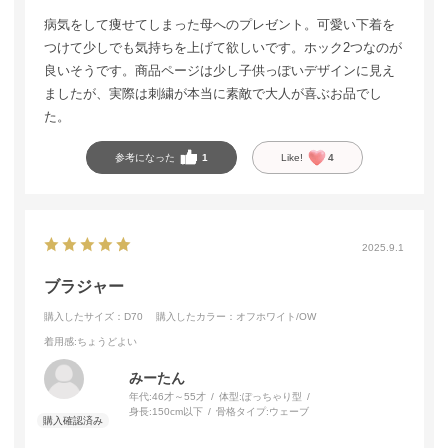
病気をして痩せてしまった母へのプレゼント。可愛い下着を
つけて少しでも気持ちを上げて欲しいです。ホック2つなのが
良いそうです。商品ページは少し子供っぽいデザインに見え
ましたが、実際は刺繍が本当に素敵で大人が喜ぶお品でし
た。
参考になった
1
Like!
4
2025.9.1
ブラジャー
購入したサイズ：D70
購入したカラー：オフホワイト/OW
着用感
:ちょうどよい
みーたん
年代:
46才～55才
体型:
ぽっちゃり型
身長:
150cm以下
骨格タイプ:
ウェーブ