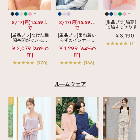
+
+
8/17(月)15:59ま
8/17(月)15:59ま
[単品ブラ]脇高設
で脇すっきり 痩
で
で
見えブラ
カシ
￥3,190
[単品ブラ]つけた瞬
[単品ブラ]重ね着い
クールレース脇
間谷間ができるシ
らずのインナーブ
ブラ(R) 単品ブラ
(119
ームレスブラ
超
ラ
リッチバスト
ャー
￥2,079
￥1,299
[30％O
[64％O
盛ブラ(R) シームレ
ブラトップ (ワイヤ
FF]
FF]
ス 単品ブラジャー
ー入り)
(970)
(166)
ルームウェア
1
2
3