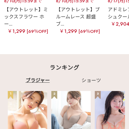
8/10(月)15:59まで
8/10(月)15:59まで
8/17(月)1
【アウトレット】ミ
【アウトレット】ブ
アドミレ
ックスフラワー ホ
ルームレース 超盛
シュクール
ー...
ブ...
￥2,90
￥1,299
￥1,299
[69％OFF]
[69％OFF]
ランキング
ブラジャー
ショーツ
1
2
3