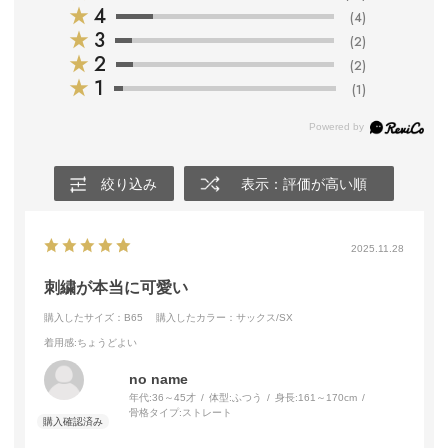
★
4
(4)
★
3
(2)
★
2
(2)
★
1
(1)
絞り込み
表示：評価が高い順
2025.11.28
刺繍が本当に可愛い
購入したサイズ：B65
購入したカラー：サックス/SX
着用感
:ちょうどよい
no name
年代:
36～45才
体型:
ふつう
身長:
161～170cm
骨格タイプ:
ストレート