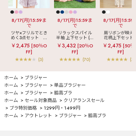
8/17(月)15:59ま
8/17(月)15:59ま
8/17(月)15:59
で
で
で
ツヤ×フリルでとき
リラックスパイル
肩リボンが映え
めく3点セット
シ
半袖 上下セット (男
花柄上下セット
ルキー ショートパ
女兼用サイズ)
メニーフラワー 
￥2,475
￥3,432
￥2,475
[50％O
[20％O
[50％
ンツ 3点セット
ングパンツ 上下
FF]
FF]
FF]
ット
(3)
(70)
(3)
ホーム
ブラジャー
ホーム
ブラジャー
単品ブラジャー
ホーム
ブラジャー
脇高ブラ
ホーム
セール対象商品
クリアランスセール
ブラ特別価格
1299円・1499円
ホーム
アウトレット
ブラジャー
脇高ブラ