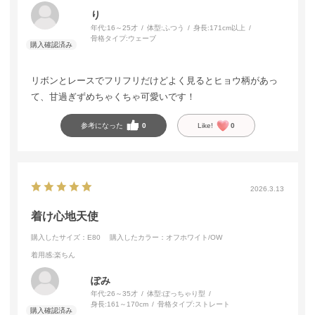
り
年代:
16～25才
体型:
ふつう
身長:
171cm以上
骨格タイプ:
ウェーブ
リボンとレースでフリフリだけどよく見るとヒョウ柄があっ
て、甘過ぎずめちゃくちゃ可愛いです！
参考になった
0
Like!
0
2026.3.13
着け心地天使
購入したサイズ：E80
購入したカラー：オフホワイト/OW
着用感
:楽ちん
ぽみ
年代:
26～35才
体型:
ぽっちゃり型
身長:
161～170cm
骨格タイプ:
ストレート