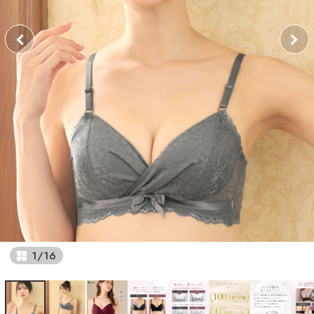
1
/
16