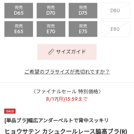
完売
完売
完売
D80
D65
D70
D75
完売
完売
完売
E80
E65
E70
E75
サイズガイド
ご希望のブラサイズが売切れですか？
〈ファイナルセール 特別価格〉
8/17(月)15:59まで
[単品ブラ]幅広アンダーベルトで背中スッキリ
ヒョウサテン カシュクールレース脇高ブラ(R)