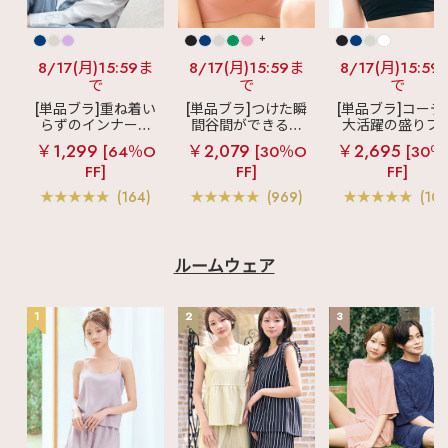
+
8/17(月)15:59ま
8/17(月)15:59ま
8/17(月)15:59
で
で
で
[単品ブラ]重ね着い
[単品ブラ]つけた瞬
[単品ブラ]コーデ
らずのインナーブ
間谷間ができるシ
大活躍の盛りブ
ラ
リッチバスト
ームレスブラ
超
ショートレン
￥1,299
￥2,079
￥2,695
[64％O
[30％O
[30％
ブラトップ (ワイヤ
盛ブラ(R) シームレ
ス ブラトップ 超
FF]
FF]
FF]
ー入り)
ス 単品ブラジャー
ブラ(R) 単品ブラ
ャー
(164)
(969)
(103
ルームウェア
1
2
3