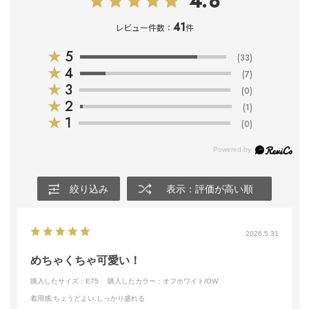
4.8
41
レビュー件数：
件
★
5
(33)
★
4
(7)
★
3
(0)
★
2
(1)
★
1
(0)
絞り込み
表示：評価が高い順
2026.5.31
めちゃくちゃ可愛い！
購入したサイズ：E75
購入したカラー：オフホワイト/OW
着用感
:ちょうどよい,しっかり盛れる