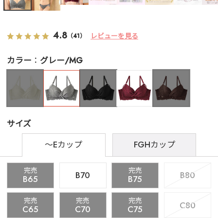
4.8
レビューを見る
（41）
カラー
グレー/MG
サイズ
～Eカップ
FGHカップ
完売
完売
B70
B80
B65
B75
完売
完売
完売
C80
C65
C70
C75