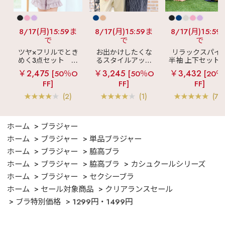
8/17(月)15:59ま
8/17(月)15:59ま
8/17(月)15:59
で
で
で
ツヤ×フリルでとき
お出かけしたくな
リラックスパイ
めく3点セット
シ
るスタイルアップ
半袖 上下セット 
ルキー ショートパ
見え
ストライプ
女兼用サイズ)
￥2,475
￥3,245
￥3,432
[50％O
[50％O
[20％
ンツ 3点セット
フリル ロングパン
FF]
FF]
FF]
ツ 綿混 上下セット
(2)
(1)
(70
ホーム
ブラジャー
ホーム
ブラジャー
単品ブラジャー
ホーム
ブラジャー
脇高ブラ
ホーム
ブラジャー
脇高ブラ
カシュクールシリーズ
ホーム
ブラジャー
セクシーブラ
ホーム
セール対象商品
クリアランスセール
ブラ特別価格
1299円・1499円