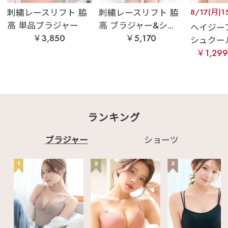
刺繍レースリフト 脇
刺繍レースリフト 脇
8/17(月)1
高 単品ブラジャー
高 ブラジャー&シ...
ヘイジー
￥3,850
￥5,170
シュクール
￥1,29
ランキング
ブラジャー
ショーツ
1
2
3