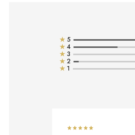
★
5
★
4
★
3
★
2
★
1