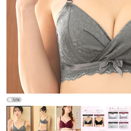
1
/
16