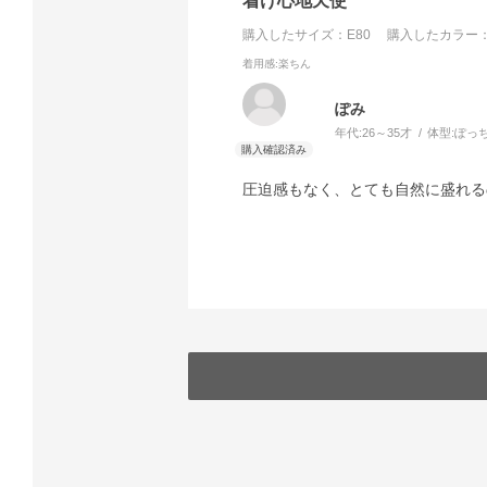
着け心地天使
購入したサイズ：E80
購入したカラー：
着用感
:楽ちん
ぽみ
年代:
26～35才
体型:
ぽっ
圧迫感もなく、とても自然に盛れる