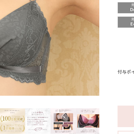
D
E
付与ポ