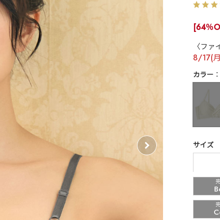
[64％O
〈ファ
8/17(
カラー
サイズ
B
C