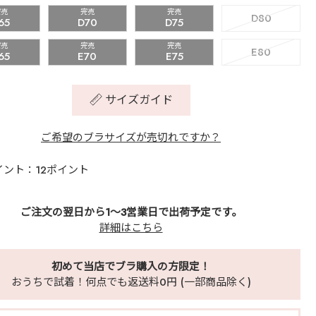
完売
完売
完売
D80
65
D70
D75
完売
完売
完売
E80
65
E70
E75
サイズガイド
ご希望のブラサイズが売切れですか？
イント：12ポイント
ご注文の翌日から1～3営業日で出荷予定です。
詳細はこちら
初めて当店でブラ購入の方限定！
おうちで試着！何点でも返送料0円 (一部商品除く)