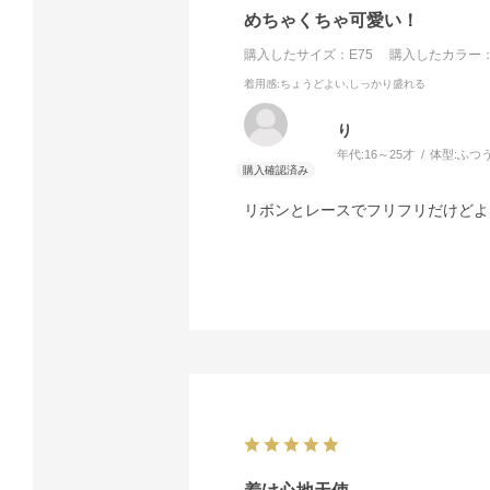
めちゃくちゃ可愛い！
購入したサイズ：E75
購入したカラー：
着用感
:ちょうどよい,しっかり盛れる
り
年代:
16～25才
体型:
ふつ
リボンとレースでフリフリだけどよ