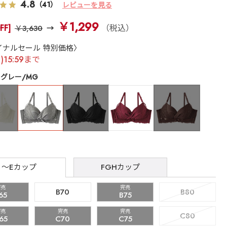
4.8
（41）
レビューを見る
￥1,299
FF]
（税込）
￥3,630
イナルセール 特別価格〉
月)15:59まで
グレー/MG
～Eカップ
FGHカップ
完売
完売
B70
B80
65
B75
完売
完売
完売
C80
65
C70
C75