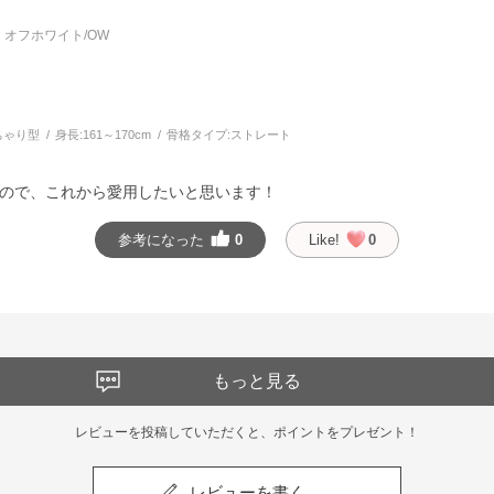
オフホワイト/OW
ちゃり型
身長:
161～170cm
骨格タイプ:
ストレート
ので、これから愛用したいと思います！
参考になった
0
Like!
0
もっと見る
レビューを投稿していただくと、ポイントをプレゼント！
レビューを書く