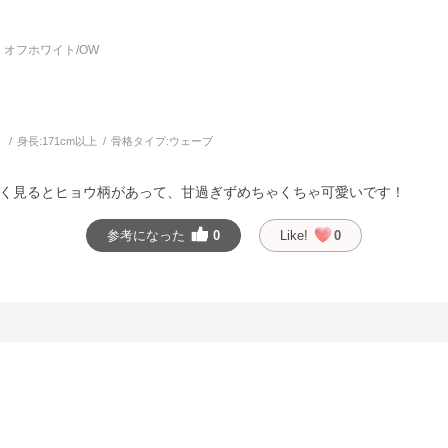
オフホワイト/OW
う
身長:
171cm以上
骨格タイプ:
ウェーブ
く見るとヒョウ柄があって、甘過ぎずめちゃくちゃ可愛いです！
参考になった
0
Like!
0