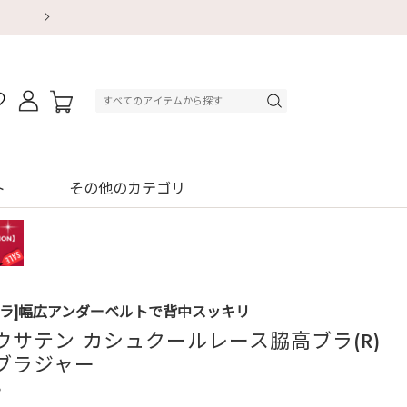
【重要】地震による配送遅延・店舗休業のお知ら
【重要】地震による配送遅延・店舗休業のお知ら
【8/13～8/16】夏季休業のお知らせ
【8/13～8/16】夏季休業のお知らせ
初回購入はブラ返送料無料
初回購入はブラ返送料無料
初回購入はブラ返送料無料
デジタルギフトサービス
ト
その他のカテゴリ
ブラ]幅広アンダーベルトで背中スッキリ
ウサテン カシュクールレース脇高ブラ(R)
ブラジャー
3