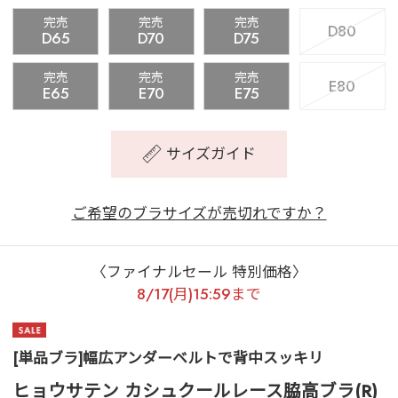
完売
完売
完売
D80
D65
D70
D75
完売
完売
完売
E80
E65
E70
E75
サイズガイド
ご希望のブラサイズが売切れですか？
〈ファイナルセール 特別価格〉
8/17(月)15:59まで
[単品ブラ]幅広アンダーベルトで背中スッキリ
ヒョウサテン カシュクールレース脇高ブラ(R)