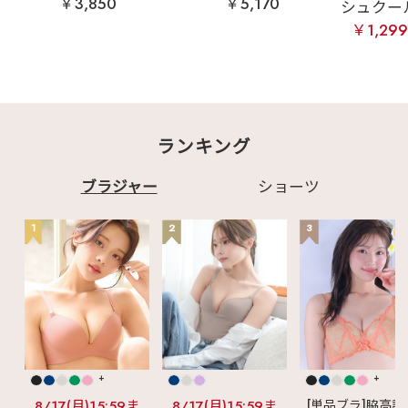
￥3,850
￥5,170
シュクール
￥1,29
ランキング
ブラジャー
ショーツ
1
2
3
+
+
8/17(月)15:59ま
8/17(月)15:59ま
[単品ブラ]脇高設