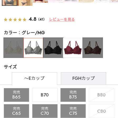
4.8
レビューを見る
（41）
カラー
グレー/MG
サイズ
～Eカップ
FGHカップ
完売
完売
B70
B80
B65
B75
完売
完売
完売
C80
C65
C70
C75