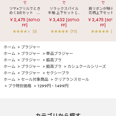
で
で
で
ツヤ×フリルでとき
リラックスパイル
肩リボンが映え
めく3点セット
シ
半袖 上下セット (男
花柄上下セット
ルキー ショートパ
女兼用サイズ)
メニーフラワー 
￥2,475
￥3,432
￥2,475
[50％O
[20％O
[50％
ンツ 3点セット
ングパンツ 上下
FF]
FF]
FF]
ット
(3)
(70)
(3)
ホーム
ブラジャー
ホーム
ブラジャー
単品ブラジャー
ホーム
ブラジャー
脇高ブラ
ホーム
ブラジャー
脇高ブラ
カシュクールシリーズ
ホーム
ブラジャー
セクシーブラ
ホーム
セール対象商品
クリアランスセール
ブラ特別価格
1299円・1499円
カテゴリから探す