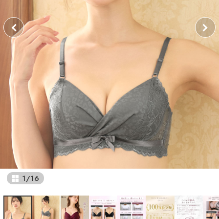
1
/
16