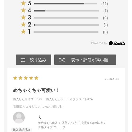
★
5
(33)
★
4
(7)
★
3
(0)
★
2
(1)
★
1
(0)
絞り込み
表示：評価が高い順
2026.5.31
めちゃくちゃ可愛い！
購入したサイズ：E75
購入したカラー：オフホワイト/OW
着用感
:ちょうどよい,しっかり盛れる
り
年代:
16～25才
体型:
ふつう
身長:
171cm以上
骨格タイプ:
ウェーブ