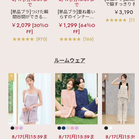
で脇すっきり 痩
で
で
見えブラ
カシ
￥3,190
[単品ブラ]つけた瞬
[単品ブラ]重ね着い
クールレース脇
間谷間ができるシ
らずのインナーブ
ブラ(R) 単品ブラ
(119
ームレスブラ
超
ラ
リッチバスト
ャー
￥2,079
￥1,299
[30％O
[64％O
盛ブラ(R) シームレ
ブラトップ (ワイヤ
FF]
FF]
ス 単品ブラジャー
ー入り)
(970)
(166)
ルームウェア
1
2
3
8/17(月)15:59ま
8/17(月)15:59ま
8/17(月)15:59