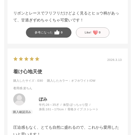
リボンとレースでフリフリだけどよく見るとヒョウ柄があっ
て、甘過ぎずめちゃくちゃ可愛いです！
参考になった
0
Like!
0
2026.3.13
着け心地天使
購入したサイズ：E80
購入したカラー：オフホワイト/OW
着用感
:楽ちん
ぽみ
年代:
26～35才
体型:
ぽっちゃり型
身長:
161～170cm
骨格タイプ:
ストレート
圧迫感もなく、とても自然に盛れるので、これから愛用した
いと思います！