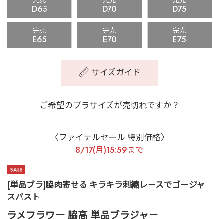
完売
完売
完売
D65
D70
D75
完売
完売
完売
E65
E70
E75
サイズガイド
ご希望のブラサイズが売切れですか？
〈ファイナルセール 特別価格〉
8/17(月)15:59まで
[単品ブラ]脇肉寄せる キラキラ刺繍レースでゴージャ
スバスト
ラメフラワー 脇高 単品ブラジャー