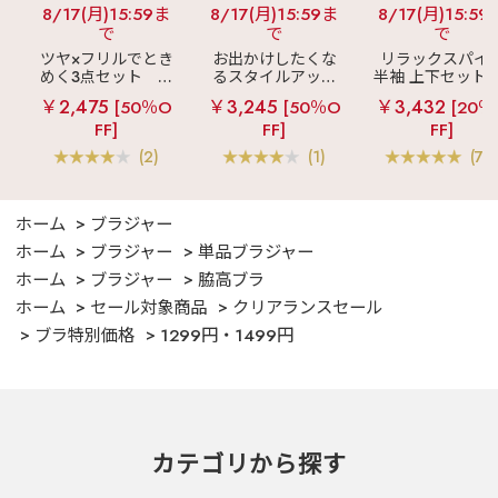
8/17(月)15:59ま
8/17(月)15:59ま
8/17(月)15:59
で
で
で
ツヤ×フリルでとき
お出かけしたくな
リラックスパイ
めく3点セット
シ
るスタイルアップ
半袖 上下セット 
ルキー ショートパ
見え
ストライプ
女兼用サイズ)
￥2,475
￥3,245
￥3,432
[50％O
[50％O
[20％
ンツ 3点セット
フリル ロングパン
FF]
FF]
FF]
ツ 綿混 上下セット
(2)
(1)
(70
ホーム
ブラジャー
ホーム
ブラジャー
単品ブラジャー
ホーム
ブラジャー
脇高ブラ
ホーム
セール対象商品
クリアランスセール
ブラ特別価格
1299円・1499円
カテゴリから探す