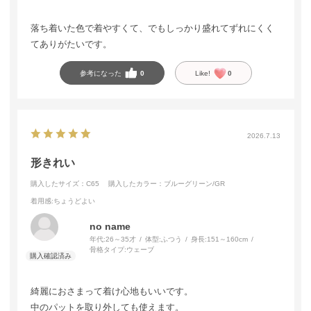
落ち着いた色で着やすくて、でもしっかり盛れてずれにくく
てありがたいです。
参考になった
0
Like!
0
2026.7.13
形きれい
購入したサイズ：C65
購入したカラー：ブルーグリーン/GR
着用感
:ちょうどよい
no name
年代:
26～35才
体型:
ふつう
身長:
151～160cm
骨格タイプ:
ウェーブ
綺麗におさまって着け心地もいいです。
中のパットを取り外しても使えます。