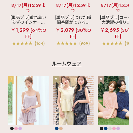
8/17(月)15:59ま
8/17(月)15:59ま
8/17(月)15:59
で
で
で
[単品ブラ]重ね着い
[単品ブラ]つけた瞬
[単品ブラ]コーデ
らずのインナーブ
間谷間ができるシ
大活躍の盛りブ
ラ
リッチバスト
ームレスブラ
超
ショートレン
￥1,299
￥2,079
￥2,695
[64％O
[30％O
[30％
ブラトップ (ワイヤ
盛ブラ(R) シームレ
ス ブラトップ 超
FF]
FF]
FF]
ー入り)
ス 単品ブラジャー
ブラ(R) 単品ブラ
ャー
(164)
(969)
(103
ルームウェア
1
2
3