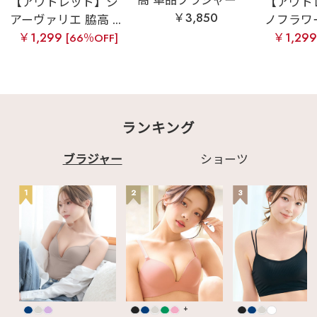
【アウトレット】シ
【アウト
￥3,850
アーヴァリエ 脇高 ...
ノフラワー 
￥1,299
￥1,29
[66％OFF]
ランキング
ブラジャー
ショーツ
1
2
3
+