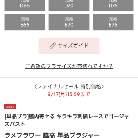
完売
完売
完売
D65
D70
D75
完売
完売
完売
E65
E70
E75
サイズガイド
ご希望のブラサイズが売切れですか？
〈ファイナルセール 特別価格〉
8/17(月)15:59まで
[単品ブラ]脇肉寄せる キラキラ刺繍レースでゴージャ
スバスト
ラメフラワー 脇高 単品ブラジャー