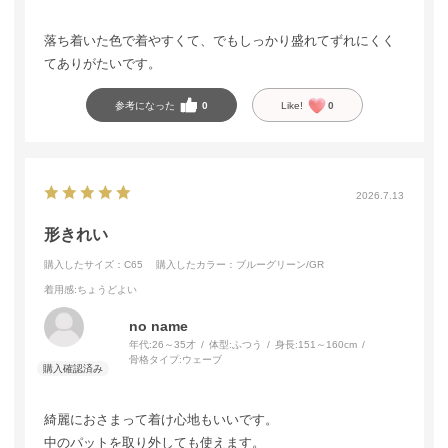
落ち着いた色で着やすくて、でもしっかり盛れてずれにくく
てありがたいです。
参考になった
0
Like!
0
2026.7.13
形きれい
購入したサイズ：C65
購入したカラー：ブルーグリーン/GR
着用感
:ちょうどよい
no name
年代:
26～35才
体型:
ふつう
身長:
151～160cm
骨格タイプ:
ウェーブ
綺麗におさまって着け心地もいいです。
中のパットを取り外しても使えます。