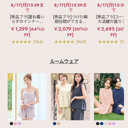
8/17(月)15:59ま
8/17(月)15:59ま
8/17(月)15:59
で
で
で
[単品ブラ]重ね着い
[単品ブラ]つけた瞬
[単品ブラ]コーデ
らずのインナーブ
間谷間ができるシ
大活躍の盛りブ
ラ
リッチバスト
ームレスブラ
超
ショートレン
￥1,299
￥2,079
￥2,695
[64％O
[30％O
[30％
ブラトップ (ワイヤ
盛ブラ(R) シームレ
ス ブラトップ 超
FF]
FF]
FF]
ー入り)
ス 単品ブラジャー
ブラ(R) 単品ブラ
ャー
(164)
(969)
(103
ルームウェア
1
2
3