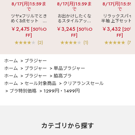
8/17(月)15:59ま
8/17(月)15:59ま
8/17(月)15:59
で
で
で
ツヤ×フリルでとき
お出かけしたくな
リラックスパイ
めく3点セット
シ
るスタイルアップ
半袖 上下セット 
ルキー ショートパ
見え
ストライプ
女兼用サイズ)
￥2,475
￥3,245
￥3,432
[50％O
[50％O
[20％
ンツ 3点セット
フリル ロングパン
FF]
FF]
FF]
ツ 綿混 上下セット
(2)
(1)
(70
ホーム
ブラジャー
ホーム
ブラジャー
単品ブラジャー
ホーム
ブラジャー
脇高ブラ
ホーム
セール対象商品
クリアランスセール
ブラ特別価格
1299円・1499円
カテゴリから探す