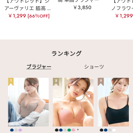
【アウトレット】シ
【アウト
￥3,850
アーヴァリエ 脇高 ...
ノフラワー 
￥1,299
￥1,29
[66％OFF]
ランキング
ブラジャー
ショーツ
1
2
3
+