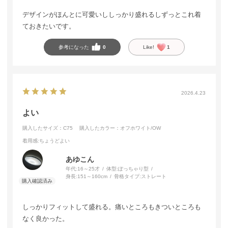
デザインがほんとに可愛いししっかり盛れるしずっとこれ着
ておきたいです。
参考になった
0
Like!
1
2026.4.23
よい
購入したサイズ：C75
購入したカラー：オフホワイト/OW
着用感
:ちょうどよい
あゆこん
年代:
16～25才
体型:
ぽっちゃり型
身長:
151～160cm
骨格タイプ:
ストレート
しっかりフィットして盛れる。痛いところもきついところも
なく良かった。