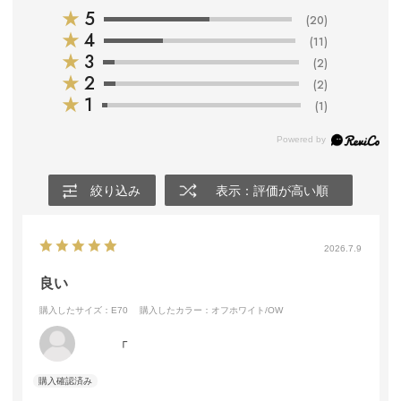
★
5
(20)
★
4
(11)
★
3
(2)
★
2
(2)
★
1
(1)
絞り込み
表示：評価が高い順
2026.7.9
良い
購入したサイズ：E70
購入したカラー：オフホワイト/OW
「