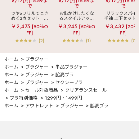
8/17(月)15:59ま
8/17(月)15:59ま
8/17(月)15:59
で
で
で
ツヤ×フリルでとき
お出かけしたくな
リラックスパイ
めく3点セット
シ
るスタイルアップ
半袖 上下セット 
ルキー ショートパ
見え
ストライプ
女兼用サイズ)
￥2,475
￥3,245
￥3,432
[50％O
[50％O
[20％
ンツ 3点セット
フリル ロングパン
FF]
FF]
FF]
ツ 綿混 上下セット
(2)
(1)
(70
ホーム
ブラジャー
ホーム
ブラジャー
単品ブラジャー
ホーム
ブラジャー
脇高ブラ
ホーム
ブラジャー
セクシーブラ
ホーム
セール対象商品
クリアランスセール
ブラ特別価格
1299円・1499円
ホーム
アウトレット
ブラジャー
脇高ブラ