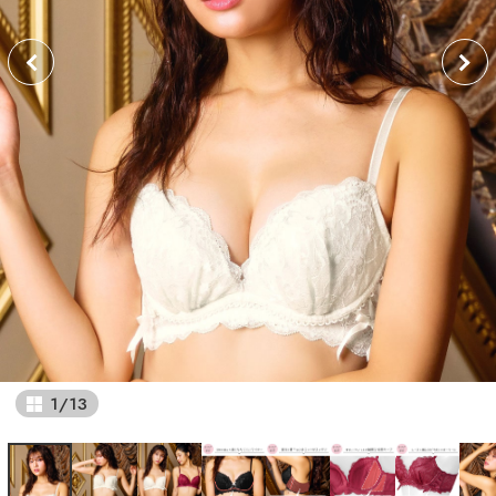
1
/
13