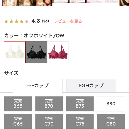
4.3
レビューを見る
（36）
カラー
オフホワイト/OW
サイズ
～Eカップ
FGHカップ
完売
完売
完売
B80
B65
B70
B75
完売
完売
完売
完売
C65
C70
C75
C80