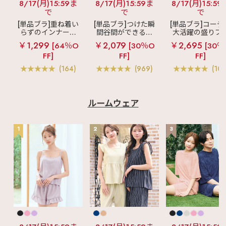
8/17(月)15:59ま
8/17(月)15:59ま
8/17(月)15:59
で
で
で
[単品ブラ]重ね着い
[単品ブラ]つけた瞬
[単品ブラ]コーデ
らずのインナーブ
間谷間ができるシ
大活躍の盛りブ
ラ
リッチバスト
ームレスブラ
超
ショートレン
￥1,299
￥2,079
￥2,695
[64％O
[30％O
[30％
ブラトップ (ワイヤ
盛ブラ(R) シームレ
ス ブラトップ 超
FF]
FF]
FF]
ー入り)
ス 単品ブラジャー
ブラ(R) 単品ブラ
ャー
(164)
(969)
(103
ルームウェア
1
2
3