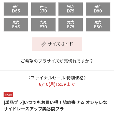
完売
完売
完売
完売
D65
D70
D75
D80
完売
完売
完売
完売
E65
E70
E75
E80
サイズガイド
ご希望のブラサイズが売切れですか？
〈ファイナルセール 特別価格〉
8/10(月)15:59まで
[単品ブラ]いつでもお買い得！脇肉寄せる オシャレな
サイドレースアップ美谷間ブラ