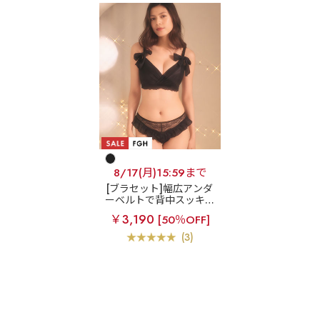
8/17(月)15:59まで
[ブラセット]幅広アンダ
ーベルトで背中スッキリ
リボン カシュクールレ
￥3,190
[50％OFF]
ース脇高ブラ(R) ブラジ
ャー&ハーフバックショ
(3)
ーツ (FGHカップ)