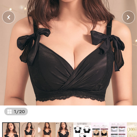
1
/
20