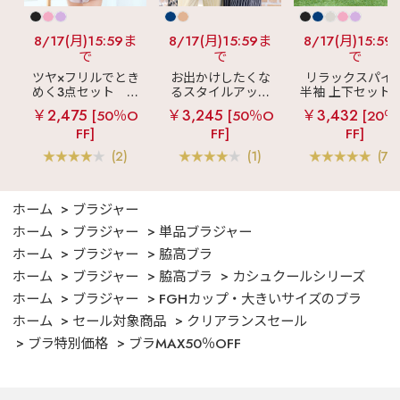
8/17(月)15:59ま
8/17(月)15:59ま
8/17(月)15:59
で
で
で
ツヤ×フリルでとき
お出かけしたくな
リラックスパイ
めく3点セット
シ
るスタイルアップ
半袖 上下セット 
ルキー ショートパ
見え
ストライプ
女兼用サイズ)
￥2,475
￥3,245
￥3,432
[50％O
[50％O
[20％
ンツ 3点セット
フリル ロングパン
FF]
FF]
FF]
ツ 綿混 上下セット
(2)
(1)
(70
ホーム
ブラジャー
ホーム
ブラジャー
単品ブラジャー
ホーム
ブラジャー
脇高ブラ
ホーム
ブラジャー
脇高ブラ
カシュクールシリーズ
ホーム
ブラジャー
FGHカップ・大きいサイズのブラ
ホーム
セール対象商品
クリアランスセール
ブラ特別価格
ブラMAX50％OFF