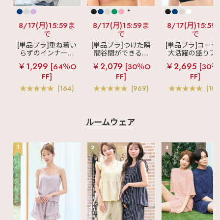
+
8/17(月)15:59ま
8/17(月)15:59ま
8/17(月)15:59
で
で
で
[単品ブラ]重ね着い
[単品ブラ]つけた瞬
[単品ブラ]コーデ
らずのインナーブ
間谷間ができるシ
大活躍の盛りブ
ラ
リッチバスト
ームレスブラ
超
ショートレン
￥1,299
￥2,079
￥2,695
[64％O
[30％O
[30％
ブラトップ (ワイヤ
盛ブラ(R) シームレ
ス ブラトップ 超
FF]
FF]
FF]
ー入り)
ス 単品ブラジャー
ブラ(R) 単品ブラ
ャー
(164)
(969)
(103
ルームウェア
1
2
3