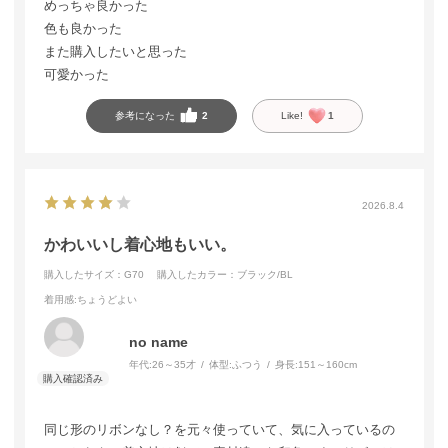
めっちゃ良かった
色も良かった
また購入したいと思った
可愛かった
参考になった
2
Like!
1
2026.8.4
かわいいし着心地もいい。
購入したサイズ：G70
購入したカラー：ブラック/BL
着用感
:ちょうどよい
no name
年代:
26～35才
体型:
ふつう
身長:
151～160cm
同じ形のリボンなし？を元々使っていて、気に入っているの