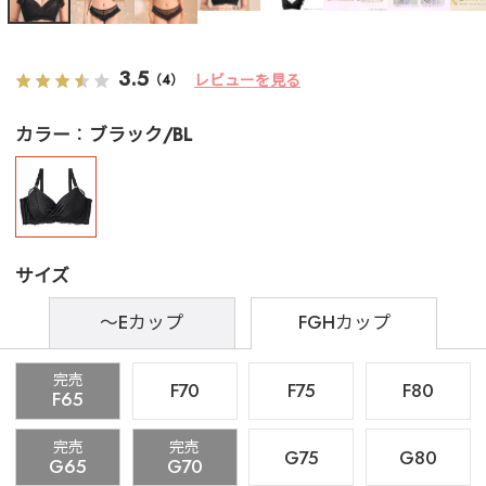
3.5
レビューを見る
（4）
カラー
ブラック/BL
サイズ
～Eカップ
FGHカップ
完売
F70
F75
F80
F65
完売
完売
G75
G80
G65
G70