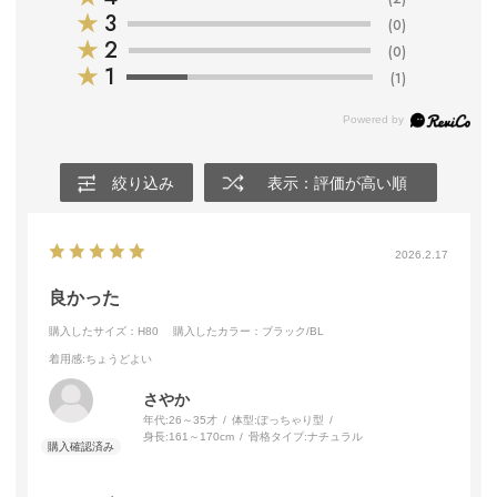
★
3
(0)
★
2
(0)
★
1
(1)
絞り込み
表示：評価が高い順
2026.2.17
良かった
購入したサイズ：H80
購入したカラー：ブラック/BL
着用感
:ちょうどよい
さやか
年代:
26～35才
体型:
ぽっちゃり型
身長:
161～170cm
骨格タイプ:
ナチュラル