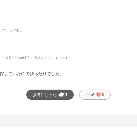
ブラック/BL
う
身長:
150cm以下
骨格タイプ:
ストレート
探していたのでぴったりでした。
参考になった
1
Like!
0