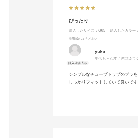
ぴったり
購入したサイズ：G65
購入したカラー：
着用感
:ちょうどよい
yuke
年代:
16～25才
体型:
ふつ
シンプルなチューブトップのブラを
しっかりフィットしていて良いです