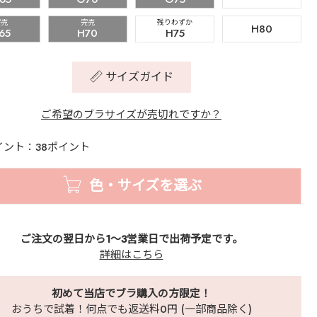
完売
完売
残りわずか
H80
65
H70
H75
サイズガイド
ご希望のブラサイズが売切れですか？
イント：38ポイント
色・サイズを選ぶ
ご注文の翌日から1～3営業日で出荷予定です。
詳細はこちら
初めて当店でブラ購入の方限定！
おうちで試着！何点でも返送料0円 (一部商品除く)