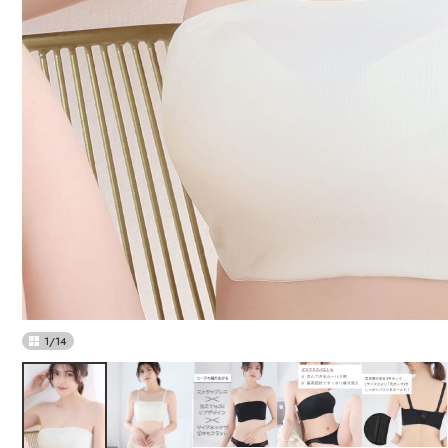
1
/
14