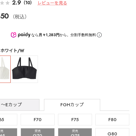
2.9
（10）
レビューを見る
850
（税込）
なら
月々1,283円
から。分割手数料無料
ホワイト/W
～Eカップ
FGHカップ
65
F70
F75
F80
完売
完売
完売
G80
65
G70
G75