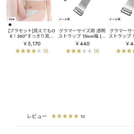
[ブラセット]見えてもO
グラマーサイズ用 透明
グラマーサ
K！360°すっきり見せ
ストラップ 15mm幅 (ク
ストラップ 1
ブラ
リブ 2WAY 谷間
リアタイプ)
濁タ
￥5,170
￥440
￥4
カバー 脇高 ブラジャー
(3)
(3)
&ショーツ (FGHカッ
プ)
レビュー
10