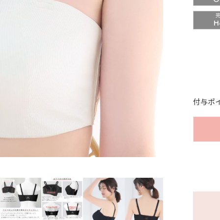
H
付与ポ