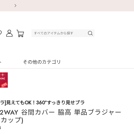
【重要】地震による配送遅延・店舗休業のお知ら
【重要】地震による配送遅延・店舗休業のお知ら
【8/13～8/16】夏季休業のお知らせ
【8/13～8/16】夏季休業のお知らせ
初回購入はブラ返送料無料
初回購入はブラ返送料無料
初回購入はブラ返送料無料
デジタルギフトサービス
ト
その他のカテゴリ
ラ]見えてもOK！360°すっきり見せブラ
 2WAY 谷間カバー 脇高 単品ブラジャー
Hカップ)
5