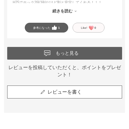
H75でホック2段3列だけど割と安定してくれる！！！
デザインもかわええ〜〜〜〜最高〜〜！！
続きを読む
ここ最近で一番気に入った、ずっと売っててほしい
参考になった
1
Like!
0
もっと見る
レビューを投稿していただくと、ポイントをプレゼ
ント！
レビューを書く