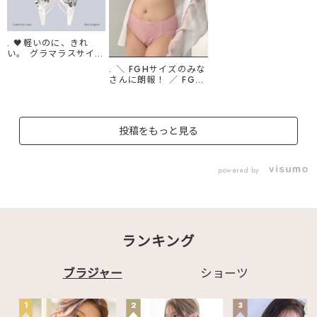
. 🖤軽いのに、きれ
い。 グラマラスサイズ
専用のノンパテッドブ
. ＼ FGHサイズのみな
ラが登場✨ パッドなし
さんに朗報！ ／ FGH
の軽やかな着け心地で
サイズのみなさんのわ
バストをしっかりホー
がままを叶える 夏の新
ルド！ 脇高設計×コー
作コレクションをお届
ドテープ構造で 自然で
け👙✨ ❄️ ひんやり涼し
きれいなシルエットを
投稿をもっと見る
い 接触冷感 👕 薄着や
叶えます🌟 モノトーン
Tシャツにひびきにく
の花柄レースで、大人
い シームレス 👗 オフ
っぽく洗練された印象
ショルや肌見せもOKな
に🦋
powered by
ストラップレス 🎀 気
♡┈┈┈┈┈┈┈┈┈
分あがる カワイイ＆セ
┈┈┈┈┈┈┈┈┈┈
クシーデザイン 今後も
┈♡ ▽商品はこちら▽
夏の新作が続々と登場
✧1602715 フラワー
予定🏖 ぜひチェック
バタフライコード
してね💘
(FGHカップ)
ランキング
♡┈┈┈┈┈┈┈┈┈
✧1602701g フラワー
┈┈┈┈┈┈┈┈┈┈
バタフライコード
┈♡ ▽商品はこちら▽
(FGHカップ) ブラジャ
✧1602501g リュクス
ブラジャー
ショーツ
ー&ショーツ
サポート 脇高 ブラジ
✧1602721 フラワー
ャー&ショーツ (FGH
バタフライコード プレ
カップ) ✧1602401g
1
2
3
ーンショーツ
リブ 2WAY 谷間カバ