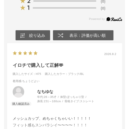
★
2
(0)
★
1
(0)
絞り込み
表示：評価が高い順
2026.8.2
イロチで購入して正解🫶
購入したサイズ：H75
購入したカラー：ブラック/BL
着用感
:ちょうどよい
なちゆな
年代:
26～35才
体型:
ぽっちゃり型
身長:
151～160cm
骨格タイプ:
ストレート
メッシュカップ、めちゃくちゃいい！！！！！
フィット感もスンバラシイ〜〜〜〜！！！！