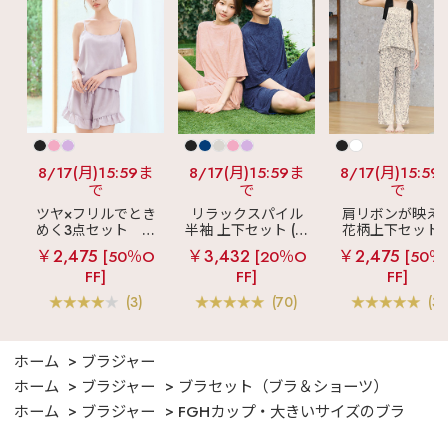
(グラマーサイズ)
♡┈┈┈┈┈┈┈┈┈
┈┈┈┈┈┈┈┈┈┈
┈♡ 最後までご覧いた
だきありがとうござい
ます♪ 気になる投稿
は"保存"がオススメ☑
aimerfeel（エメフィ
ール）の店舗や 公式
WEBサイトでもチェッ
クしてみてね🧸🤍 この
8/17(月)15:59ま
8/17(月)15:59ま
8/17(月)15:59
投稿の他にも ・ランジ
で
で
で
ェリー、ルームウェア
の商品情報 ・下着にま
ツヤ×フリルでとき
リラックスパイル
肩リボンが映え
つわる最新情報 などな
めく3点セット
シ
半袖 上下セット (男
花柄上下セット
ど毎日更新中🪄 ☞〖
ルキー ショートパ
女兼用サイズ)
メニーフラワー 
@aimerfeel_official
￥2,475
￥3,432
￥2,475
[50％O
[20％O
[50％
ンツ 3点セット
ングパンツ 上下
〗
FF]
FF]
FF]
ット
♡┈┈┈┈┈┈┈┈┈
┈┈┈┈┈┈┈┈┈┈
(3)
(70)
(3)
┈♡ #aimerfeel #エ
メフィール #グラマー
サイズ #下着選び #グ
ラマラス
ホーム
ブラジャー
ホーム
ブラジャー
ブラセット（ブラ＆ショーツ）
ホーム
ブラジャー
FGHカップ・大きいサイズのブラ