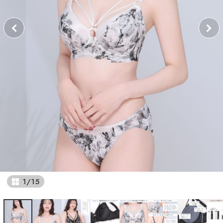
1
/
15