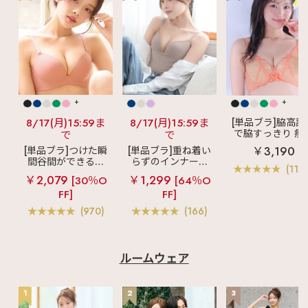
♡┈┈┈┈┈┈┈┈┈
ー 脇高 ブラジャー&
┈┈┈┈┈┈┈┈┈┈
ショーツ (FGHカップ)
┈♡ 最後までご覧いた
✧1202201g 小さく見
だきありがとうござい
せる ノンワイヤー ブ
ます♪ 気になる投稿
ラジャー&ショーツ
は"保存"がオススメ☑
(グラマーサイズ)
aimerfeel（エメフィ
✧1602601g シームレ
ール）の店舗や 公式
ス バーレスク脇高ブラ
WEBサイトでもチェッ
(R) ブラジャー＆ハー
クしてみてね🧸🤍 この
フバックショーツ
+
+
投稿の他にも ・ランジ
(FGHカップ)
ェリー、ルームウェア
✧1601701g シフォン
8/17(月)15:59ま
8/17(月)15:59ま
[単品ブラ]脇高設
の商品情報 ・下着にま
フリル 脇高 ブラジャ
で脇すっきり 痩
で
で
つわる最新情報 などな
ー&ショーツ (FGHカ
見えブラ
カシ
ど毎日更新中🪄 ☞〖
￥3,190
[単品ブラ]つけた瞬
[単品ブラ]重ね着い
ップ) ✧1201915 エア
クールレース脇
@aimerfeel_official
間谷間ができるシ
らずのインナーブ
リークール すっぽり包
ブラ(R) 単品ブラ
〗
(119
む 夢ごこち ナイトブ
ームレスブラ
超
ラ
リッチバスト
ャー
♡┈┈┈┈┈┈┈┈┈
￥2,079
￥1,299
[30％O
[64％O
ラ (グラマーサイズ)
盛ブラ(R) シームレ
ブラトップ (ワイヤ
┈┈┈┈┈┈┈┈┈┈
✧1602701g フラワー
FF]
FF]
ス 単品ブラジャー
ー入り)
┈♡ #aimerfeel #エ
バタフライコード ブラ
メフィール #グラマラ
(970)
(166)
ジャー&ショーツ
スサイズ #ブラジャー
(FGHカップ)
#下着選び
✧1203201g 小さく見
せる フリル ノンワイ
ヤー ブラジャー&ショ
ルームウェア
ーツ (グラマーサイズ)
✧1203301g 小さく見
せる ギンガムチェック
1
2
3
フリル ノンワイヤー
ブラジャー&ショーツ