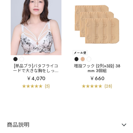
[単品ブラ]バタフライコ
増設フック (2列×3段) 38
ードで大きな胸をしっか
mm 3個組
り支える
フラワー バタ
￥4,070
￥660
フライコード 単品ブラジ
ャー (FGHカップ)
(5)
(28)
商品説明