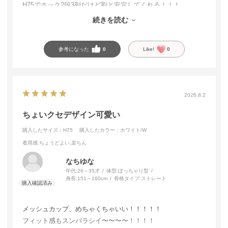
H75でホック2段3列だけど割と安定してくれる！！！
デザインもかわええ〜〜〜〜最高〜〜！！
続きを読む
ここ最近で一番気に入った、ずっと売っててほしい
参考になった
0
Like!
0
2026.8.2
ちょいクセデザイン可愛い
購入したサイズ：H75
購入したカラー：ホワイト/W
着用感
:ちょうどよい,楽ちん
なちゆな
年代:
26～35才
体型:
ぽっちゃり型
身長:
151～160cm
骨格タイプ:
ストレート
メッシュカップ、めちゃくちゃいい！！！！！
フィット感もスンバラシイ〜〜〜〜！！！！