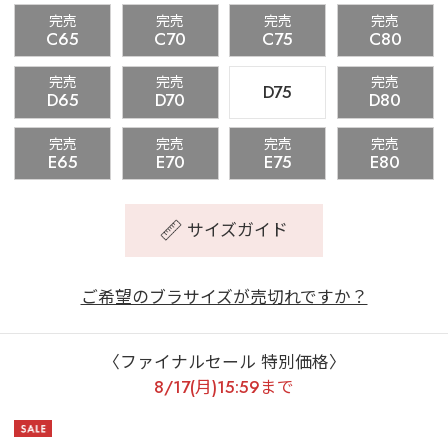
完売
完売
完売
完売
C65
C70
C75
C80
完売
完売
完売
D75
D65
D70
D80
完売
完売
完売
完売
E65
E70
E75
E80
サイズガイド
ご希望のブラサイズが売切れですか？
〈ファイナルセール 特別価格〉
8/17(月)15:59まで