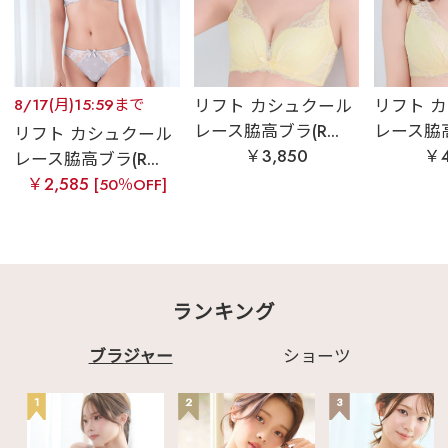
8/17(月)15:59まで
リフト カシュクール
リフト 
レース脇高ブラ(R...
レース脇高ブ
リフト カシュクール
￥3,850
￥4
レース脇高ブラ(R...
￥2,585
[50％OFF]
ランキング
ブラジャー
ショーツ
1
2
3