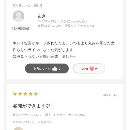
着用感
:しっかり盛れる
あき
年代:
26～35才
体型:
ぽっちゃり型
身長:
161～170cm
骨格タイプ:
ナチュラル
キレイな形がキープされたまま、いつもより丸みを帯びた女
性らしいラインになった気がします
普段見られない谷間が完成しました✨
参考になった
0
Like!
0
2026.7.10
谷間ができます♡
購入したサイズ：C70
購入したカラー：サックス/SX
着用感
:小さい,しっかり盛れる