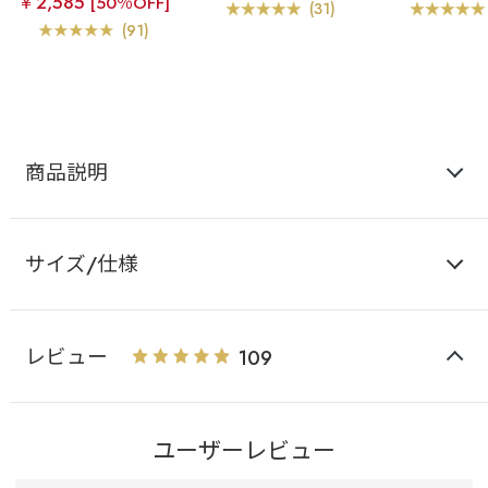
￥2,585
[50％OFF]
カシュクールレース脇高
ト カシュクー
心地の美谷間ブラ
リフ
(31)
ブラ(R) 単品ブラジャー
高ブラ(R) ブ
ト カシュクールレース脇
(91)
ョー
高ブラ(R) ブラジャー&シ
ョーツ
商品説明
サイズ/仕様
レビュー
109
ユーザーレビュー