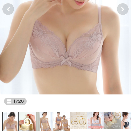
1
/
20