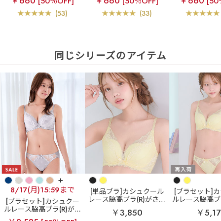
￥660
￥660
￥660
[50％OFF]
[50％OFF]
[50
(53)
(33)
同じシリーズのアイテム
+
8/17(月)15:59まで
[単品ブラ]カシュクール
[ブラセット]
レース脇高ブラ(R)がさら
ルレース脇高ブラ
[ブラセット]カシュクー
に進化！柔らかなつけ心
らに進化！柔
ルレース脇高ブラ(R)がさ
￥3,850
￥5,17
地の美谷間ブラ
リフト
心地の美谷間
らに進化！柔らかなつけ