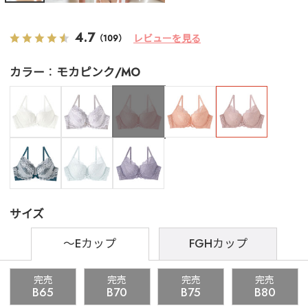
4.7
レビューを見る
（109）
カラー
モカピンク/MO
サイズ
～Eカップ
FGHカップ
完売
完売
完売
完売
B65
B70
B75
B80