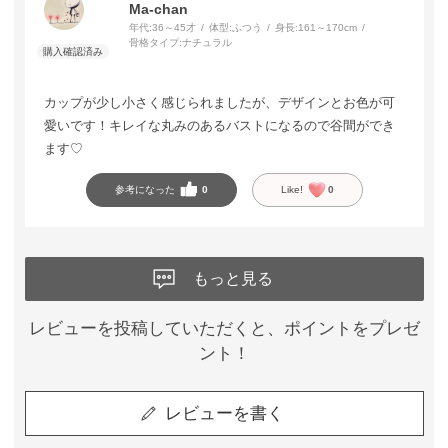
Ma-chan
年代:
36～45才
体型:
ふつう
身長:
161～170cm
骨格タイプ:
ナチュラル
カップが少し小さく感じられましたが、デザインとお色が可
愛いです！キレイな丸みのあるバストになるので谷間ができ
ます♡
参考になった
0
Like!
0
もっと見る
レビューを投稿していただくと、ポイントをプレゼ
ント！
レビューを書く