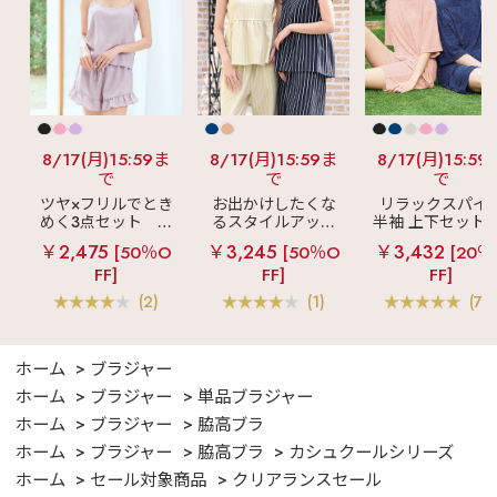
8/17(月)15:59ま
8/17(月)15:59ま
8/17(月)15:59
で
で
で
ツヤ×フリルでとき
お出かけしたくな
リラックスパイ
めく3点セット
シ
るスタイルアップ
半袖 上下セット 
ルキー ショートパ
見え
ストライプ
女兼用サイズ)
￥2,475
￥3,245
￥3,432
[50％O
[50％O
[20％
ンツ 3点セット
フリル ロングパン
FF]
FF]
FF]
ツ 綿混 上下セット
(2)
(1)
(70
ホーム
ブラジャー
ホーム
ブラジャー
単品ブラジャー
ホーム
ブラジャー
脇高ブラ
ホーム
ブラジャー
脇高ブラ
カシュクールシリーズ
ホーム
セール対象商品
クリアランスセール