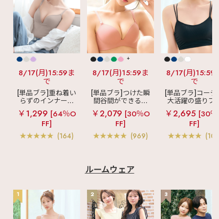
+
8/17(月)15:59ま
8/17(月)15:59ま
8/17(月)15:59
で
で
で
[単品ブラ]重ね着い
[単品ブラ]つけた瞬
[単品ブラ]コーデ
らずのインナーブ
間谷間ができるシ
大活躍の盛りブ
ラ
リッチバスト
ームレスブラ
超
ショートレン
￥1,299
￥2,079
￥2,695
[64％O
[30％O
[30％
ブラトップ (ワイヤ
盛ブラ(R) シームレ
ス ブラトップ 超
FF]
FF]
FF]
ー入り)
ス 単品ブラジャー
ブラ(R) 単品ブラ
ャー
(164)
(969)
(103
ルームウェア
1
2
3