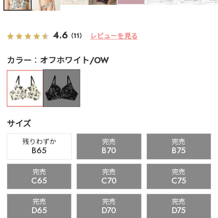
4.6
レビューを見る
（11）
カラー
オフホワイト/OW
サイズ
残りわずか
完売
完売
B65
B70
B75
完売
完売
完売
C65
C70
C75
完売
完売
完売
D65
D70
D75