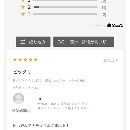
★
3
(0)
★
2
(1)
★
1
(0)
絞り込み
表示：評価が高い順
2025.12.4
ピッタリ
購入したサイズ：D75
購入したカラー：ブラック/BL
着用感
:ちょうどよい
m
年代:
36～45才
体型:
ぽっちゃり型
身長:
151～160cm
骨格タイプ:
ストレート
柄も好みでナチュラルに盛れる！