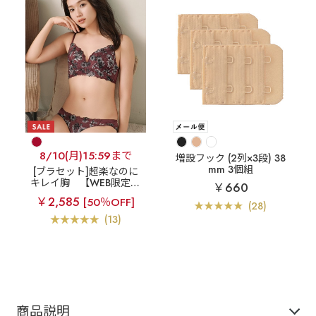
8/10(月)15:59まで
増設フック (2列×3段) 38
mm 3個組
[ブラセット]超楽なのに
キレイ胸
【WEB限定】
￥660
モノクローム フラワー ai
￥2,585
[50％OFF]
merfeel楽ブラ(R) ブラジ
(28)
ャー&ショーツ
(13)
商品説明