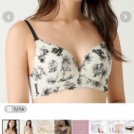
1
/
14