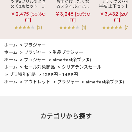
ツヤ×フリルでとき
お出かけしたくな
リラックスパイ
めく3点セット
シ
るスタイルアップ
半袖 上下セット 
ルキー ショートパ
見え
ストライプ
女兼用サイズ)
￥2,475
￥3,245
￥3,432
[50％O
[50％O
[20％
ンツ 3点セット
フリル ロングパン
FF]
FF]
FF]
ツ 綿混 上下セット
(2)
(1)
(70
ホーム
ブラジャー
ホーム
ブラジャー
単品ブラジャー
ホーム
ブラジャー
aimerfeel楽ブラ(R)
ホーム
セール対象商品
クリアランスセール
ブラ特別価格
1299円・1499円
ホーム
アウトレット
ブラジャー
aimerfeel楽ブラ(R)
カテゴリから探す