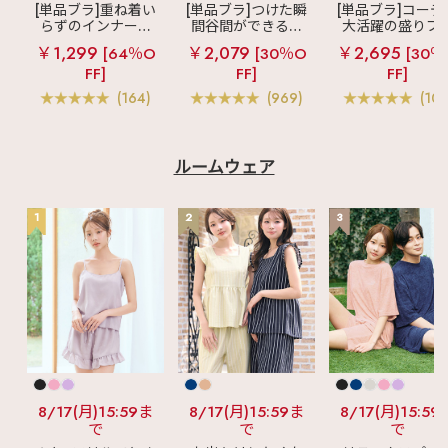
[単品ブラ]重ね着い
[単品ブラ]つけた瞬
[単品ブラ]コーデ
らずのインナーブ
間谷間ができるシ
大活躍の盛りブ
ラ
リッチバスト
ームレスブラ
超
ショートレン
￥1,299
￥2,079
￥2,695
[64％O
[30％O
[30％
ブラトップ (ワイヤ
盛ブラ(R) シームレ
ス ブラトップ 超
FF]
FF]
FF]
ー入り)
ス 単品ブラジャー
ブラ(R) 単品ブラ
ャー
(164)
(969)
(103
ルームウェア
1
2
3
8/17(月)15:59ま
8/17(月)15:59ま
8/17(月)15:59
で
で
で