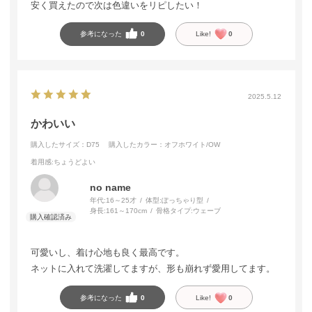
安く買えたので次は色違いをリピしたい！
参考になった
0
Like!
0
2025.5.12
かわいい
購入したサイズ：D75
購入したカラー：オフホワイト/OW
着用感
:ちょうどよい
no name
年代:
16～25才
体型:
ぽっちゃり型
身長:
161～170cm
骨格タイプ:
ウェーブ
可愛いし、着け心地も良く最高です。
ネットに入れて洗濯してますが、形も崩れず愛用してます。
参考になった
0
Like!
0