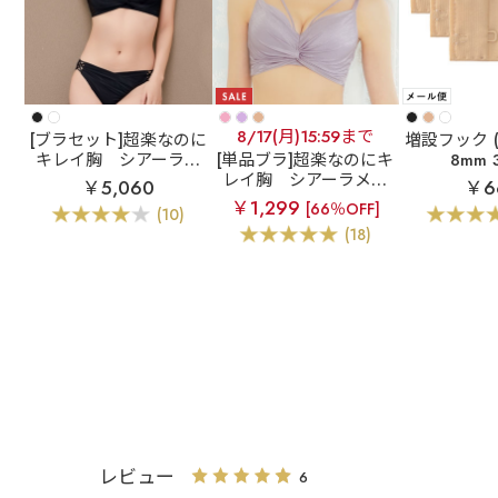
8/17(月)15:59まで
[ブラセット]超楽なのに
増設フック (
キレイ胸
シアーラメ
[単品ブラ]超楽なのにキ
8mm
チュール aimerfeel楽
レイ胸
シアーラメチ
￥5,060
￥6
ブラ(R) ブラジャー&シ
ュール aimerfeel楽ブ
￥1,299
[66％OFF]
(10)
ョーツ
ラ(R) 単品ブラジャー
(18)
レビュー
6