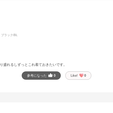
ブラック/BL
り盛れるしずっとこれ着ておきたいです。
参考になった
0
Like!
0