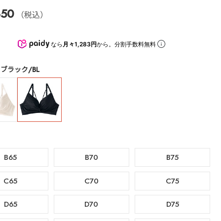
850
（税込）
なら
月々1,283円
から。分割手数料無料
ブラック/BL
B65
B70
B75
C65
C70
C75
D65
D70
D75