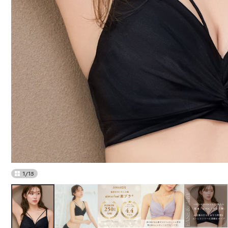
1
/
15