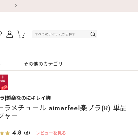
【重要】地震による配送遅延・店舗休業のお知ら
【重要】地震による配送遅延・店舗休業のお知ら
【8/13～8/16】夏季休業のお知らせ
【8/13～8/16】夏季休業のお知らせ
初回購入はブラ返送料無料
初回購入はブラ返送料無料
初回購入はブラ返送料無料
デジタルギフトサービス
ト
その他のカテゴリ
ブラ]超楽なのにキレイ胸
ラメチュール aimerfeel楽ブラ(R) 単品
ジャー
4.8
（6）
レビューを見る