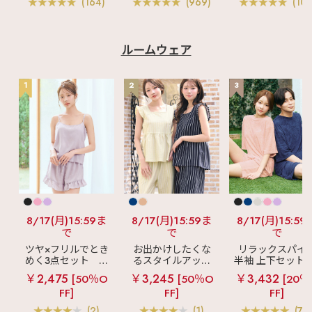
(164)
(969)
(103
ルームウェア
1
2
3
8/17(月)15:59ま
8/17(月)15:59ま
8/17(月)15:59
で
で
で
ツヤ×フリルでとき
お出かけしたくな
リラックスパイ
めく3点セット
シ
るスタイルアップ
半袖 上下セット 
ルキー ショートパ
見え
ストライプ
女兼用サイズ)
￥2,475
￥3,245
￥3,432
[50％O
[50％O
[20％
ンツ 3点セット
フリル ロングパン
FF]
FF]
FF]
ツ 綿混 上下セット
(2)
(1)
(70