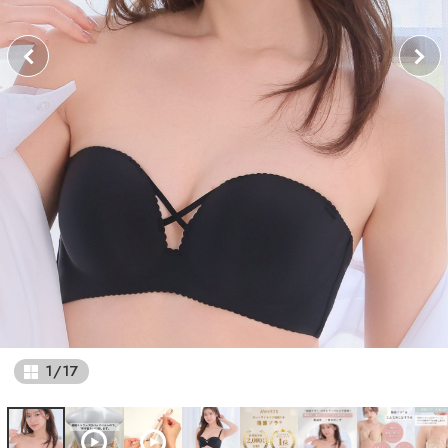
1
/
17