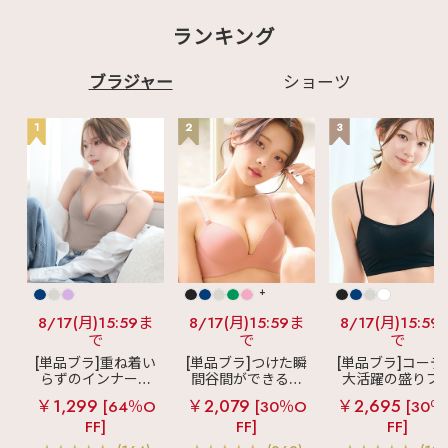
ランキング
ブラジャー
ショーツ
1
2
3
+
8/17(月)15:59ま
8/17(月)15:59ま
8/17(月)15:59
で
で
で
[単品ブラ]重ね着い
[単品ブラ]つけた瞬
[単品ブラ]コーデ
らずのインナーブ
間谷間ができるシ
大活躍の盛りブ
ラ
リッチバスト
ームレスブラ
超
ショートレン
￥1,299
￥2,079
￥2,695
[64％O
[30％O
[30％
ブラトップ (ワイヤ
盛ブラ(R) シームレ
ス ブラトップ 超
FF]
FF]
FF]
ー入り)
ス 単品ブラジャー
ブラ(R) 単品ブラ
ャー