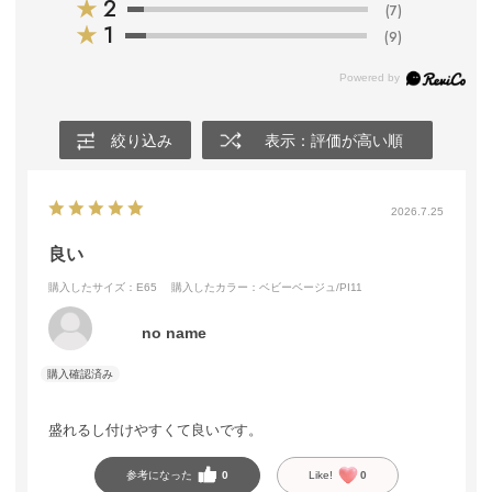
★
2
(7)
★
1
(9)
絞り込み
表示：評価が高い順
2026.7.25
良い
購入したサイズ：E65
購入したカラー：ベビーベージュ/PI11
no name
盛れるし付けやすくて良いです。
参考になった
0
Like!
0