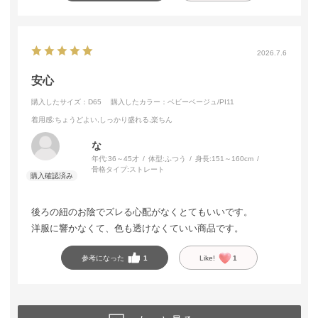
2026.7.6
安心
購入したサイズ：D65
購入したカラー：ベビーベージュ/PI11
着用感
:ちょうどよい,しっかり盛れる,楽ちん
な
年代:
36～45才
体型:
ふつう
身長:
151～160cm
骨格タイプ:
ストレート
後ろの紐のお陰でズレる心配がなくとてもいいです。
洋服に響かなくて、色も透けなくていい商品です。
参考になった
1
Like!
1