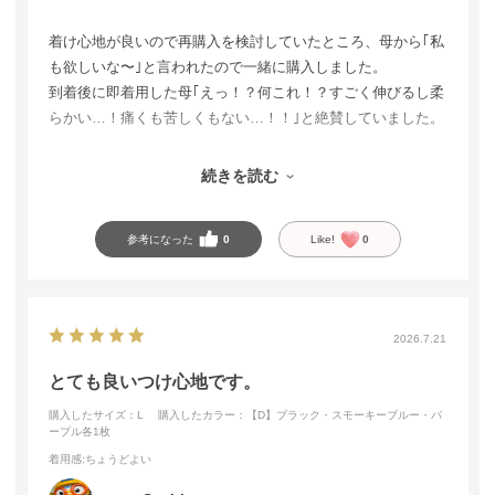
着け心地が良いので再購入を検討していたところ、母から｢私
も欲しいな〜｣と言われたので一緒に購入しました。
到着後に即着用した母｢えっ！？何これ！？すごく伸びるし柔
らかい…！痛くも苦しくもない…！！｣と絶賛していました。
今回2人分(計6枚)の購入でしたが、サマーセールでお得にゲ
続きを読む
ットできたのでとても有難かったです(*´ω`*)
参考になった
0
Like!
0
2026.7.21
とても良いつけ心地です。
購入したサイズ：L
購入したカラー：【D】ブラック・スモーキーブルー・パ
ープル各1枚
着用感
:ちょうどよい