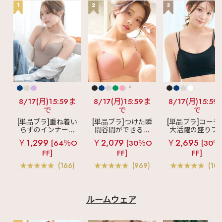
1
2
3
+
8/17(月)15:59ま
8/17(月)15:59ま
8/17(月)15:59
で
で
で
[単品ブラ]重ね着い
[単品ブラ]つけた瞬
[単品ブラ]コーデ
らずのインナーブ
間谷間ができるシ
大活躍の盛りブ
ラ
リッチバスト
ームレスブラ
超
ショートレン
￥1,299
￥2,079
￥2,695
[64％O
[30％O
[30％
ブラトップ (ワイヤ
盛ブラ(R) シームレ
ス ブラトップ 超
FF]
FF]
FF]
ー入り)
ス 単品ブラジャー
ブラ(R) 単品ブラ
ャー
(166)
(969)
(103
ルームウェア