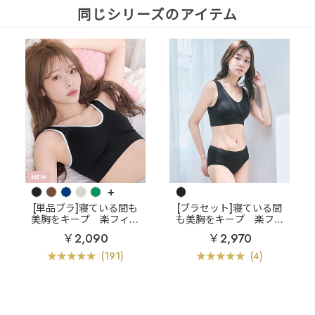
同じシリーズのアイテム
+
[単品ブラ]寝ている間も
[ブラセット]寝ている間
美胸をキープ
楽フィッ
も美胸をキープ
楽フィ
ト 夢ごこち ナイトブラ
ット 夢ごこち ナイトブ
￥2,090
￥2,970
単品ブラジャー
ラ ブラジャー&ショーツ
(191)
(4)