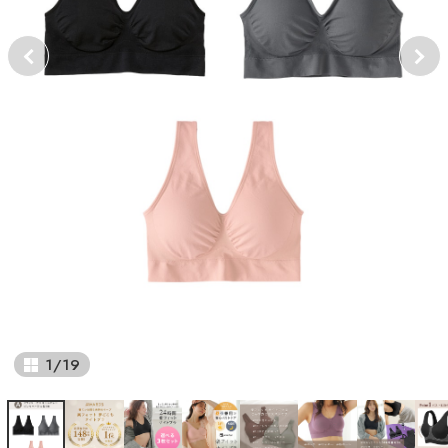
1
/
19