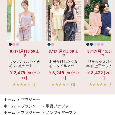
1
2
3
8/17(月)15:59ま
8/17(月)15:59ま
8/17(月)15:59
で
で
で
ツヤ×フリルでとき
お出かけしたくな
リラックスパイ
めく3点セット
シ
るスタイルアップ
半袖 上下セット 
ルキー ショートパ
見え
ストライプ
女兼用サイズ)
￥2,475
￥3,245
￥3,432
[50％O
[50％O
[20％
ンツ 3点セット
フリル ロングパン
FF]
FF]
FF]
ツ 綿混 上下セット
(3)
(1)
(70
ホーム
ブラジャー
ホーム
ブラジャー
単品ブラジャー
ホーム
ブラジャー
ノンワイヤーブラ