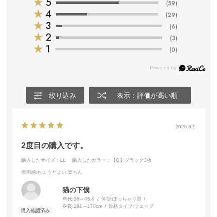
★
5
(59)
★
4
(29)
★
3
(6)
★
2
(3)
★
1
(0)
絞り込み
表示：評価が高い順
2026.8.5
2度目の購入です。
購入したサイズ：LL
購入したカラー：【G】ブラック3枚
着用感
:ちょうどよい,楽ちん
猫の下僕
年代:
36～45才
体型:
ぽっちゃり型
身長:
161～170cm
骨格タイプ:
ウェーブ