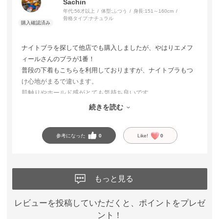
Sachin
年代:
56才以上
体型:
ふつう
身長:
151～160cm
骨格タイプ:
ナチュラル
ナイトブラを探して他店でも購入しましたが、やはりエメフ
ィールさんのブラが1番！
普段の下着もこちらを利用しておりますが、ナイトブラもつ
け心地がまるで違います。
肌触りやホールド感がとても気持ち良いです。
色合いも落ち着いていてどの色も気に入っています。
続きを読む
また絶対リピします。
参考になった
0
Like!
0
もっと見る
レビューを投稿していただくと、ポイントをプレゼ
ント！